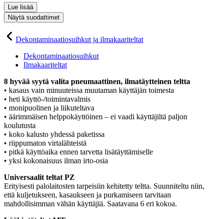
Lue lisää
Näytä suodattimet
Dekontaminaatiosuihkut ja ilmakaariteltat
Dekontaminaatiosuihkut
Ilmakaariteltat
8 hyvää syytä valita pneumaattinen, ilmatäytteinen teltta
• kasaus vain minuuteissa muutaman käyttäjän toimesta
• heti käyttö-/toimintavalmis
• monipuolinen ja liikuteltava
• äärimmäisen helppokäyttöinen – ei vaadi käyttäjiltä paljon
koulutusta
• koko kalusto yhdessä paketissa
• riippumaton virtalähteistä
• pitkä käyttöaika ennen tarvetta lisätäyttämiselle
• yksi kokonaisuus ilman irto-osia
Universaalit teltat PZ
Erityisesti palolaitosten tarpeisiin kehitetty teltta. Suunniteltu niin,
että kuljetukseen, kasaukseen ja purkamiseen tarvitaan
mahdollisimman vähän käyttäjiä. Saatavana 6 eri kokoa.