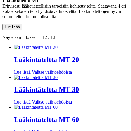
Lääkintäteltat MT
Erityisesti lääketieteellisiin tarpeisiin kehitetty teltta. Saatavana 4 eri
kokoa sekä eri teltat yhdistävä liitosteltta. Lääkintätelttojen hyvin
suunniteltua toiminnallisuutta:
Lue lisää
Näytetään tulokset 1–12 / 13
Lääkintäteltta MT 20
Tällä
Lue lisää
Valitse vaihtoehdoista
tuotteella
on
useampi
Lääkintäteltta MT 30
muunnelma.
Voit
Tällä
Lue lisää
Valitse vaihtoehdoista
tehdä
tuotteella
valinnat
on
tuotteen
useampi
Lääkintäteltta MT 60
sivulla.
muunnelma.
Voit