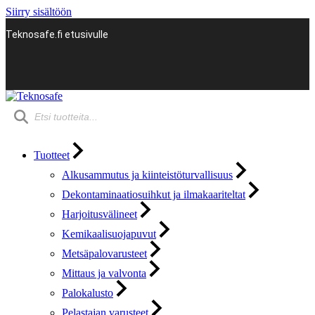
Siirry sisältöön
Teknosafe.fi etusivulle
Products
search
Tuotteet
Alkusammutus ja kiinteistöturvallisuus
Dekontaminaatiosuihkut ja ilmakaariteltat
Harjoitusvälineet
Kemikaalisuojapuvut
Metsäpalovarusteet
Mittaus ja valvonta
Palokalusto
Pelastajan varusteet