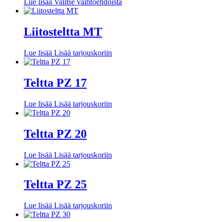
Tällä
Lue lisää
Valitse vaihtoehdoista
tehdä
tuotteella
valinnat
on
tuotteen
useampi
Liitosteltta MT
sivulla.
muunnelma.
Voit
Lue lisää
Lisää tarjouskoriin
tehdä
valinnat
tuotteen
Teltta PZ 17
sivulla.
Lue lisää
Lisää tarjouskoriin
Teltta PZ 20
Lue lisää
Lisää tarjouskoriin
Teltta PZ 25
Lue lisää
Lisää tarjouskoriin