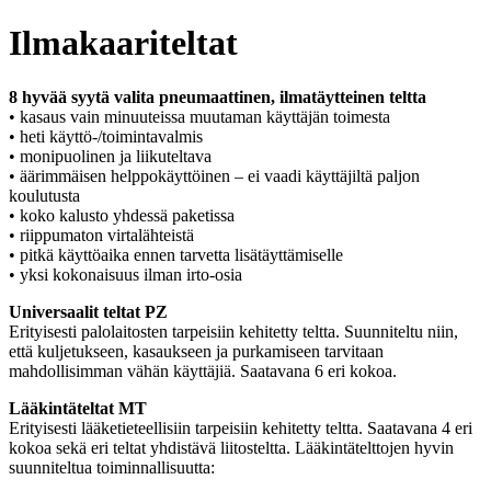
Ilmakaariteltat
8 hyvää syytä valita pneumaattinen, ilmatäytteinen teltta
• kasaus vain minuuteissa muutaman käyttäjän toimesta
• heti käyttö-/toimintavalmis
• monipuolinen ja liikuteltava
• äärimmäisen helppokäyttöinen – ei vaadi käyttäjiltä paljon
koulutusta
• koko kalusto yhdessä paketissa
• riippumaton virtalähteistä
• pitkä käyttöaika ennen tarvetta lisätäyttämiselle
• yksi kokonaisuus ilman irto-osia
Universaalit teltat PZ
Erityisesti palolaitosten tarpeisiin kehitetty teltta. Suunniteltu niin,
että kuljetukseen, kasaukseen ja purkamiseen tarvitaan
mahdollisimman vähän käyttäjiä. Saatavana 6 eri kokoa.
Lääkintäteltat MT
Erityisesti lääketieteellisiin tarpeisiin kehitetty teltta. Saatavana 4 eri
kokoa sekä eri teltat yhdistävä liitosteltta. Lääkintätelttojen hyvin
suunniteltua toiminnallisuutta: