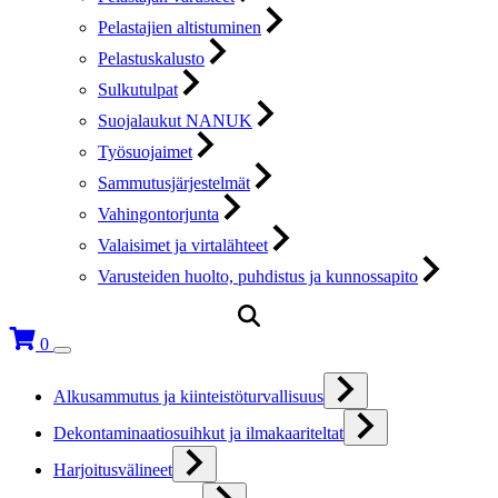
Pelastajien altistuminen
Pelastuskalusto
Sulkutulpat
Suojalaukut NANUK
Työsuojaimet
Sammutusjärjestelmät
Vahingontorjunta
Valaisimet ja virtalähteet
Varusteiden huolto, puhdistus ja kunnossapito
0
Alkusammutus ja kiinteistöturvallisuus
Dekontaminaatiosuihkut ja ilmakaariteltat
Harjoitusvälineet