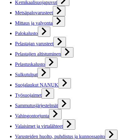
Kemikaalisuojapuvut
Metsäpalovarusteet
Mittaus ja valvonta
Palokalusto
Pelastajan varusteet
Pelastajien altistuminen
Pelastuskalusto
Sulkutulpat
Suojalaukut NANUK
Työsuojaimet
Sammutusjärjestelmät
Vahingontorjunta
Valaisimet ja virtalähteet
Varusteiden huolto, puhdistus ja kunnossapito