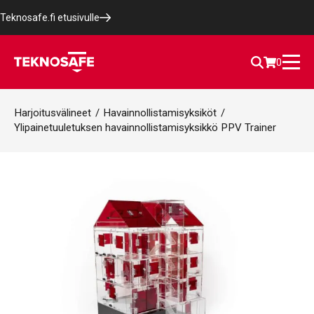
Teknosafe.fi etusivulle
0
Harjoitusvälineet
/
Havainnollistamisyksiköt
/
Ylipainetuuletuksen havainnollistamisyksikkö PPV Trainer