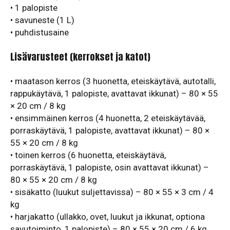
• 1 palopiste
• savuneste (1 L)
• puhdistusaine
Lisävarusteet (kerrokset ja katot)
• maatason kerros (3 huonetta, eteiskäytävä, autotalli,
rappukäytävä, 1 palopiste, avattavat ikkunat) – 80 × 55
× 20 cm / 8 kg
• ensimmäinen kerros (4 huonetta, 2 eteiskäytävää,
porraskäytävä, 1 palopiste, avattavat ikkunat) – 80 ×
55 × 20 cm / 8 kg
• toinen kerros (6 huonetta, eteiskäytävä,
porraskäytävä, 1 palopiste, osin avattavat ikkunat) –
80 × 55 × 20 cm / 8 kg
• sisäkatto (luukut suljettavissa) – 80 × 55 × 3 cm / 4
kg
• harjakatto (ullakko, ovet, luukut ja ikkunat, optiona
savutoiminto, 1 palopiste) – 80 × 55 × 20 cm / 6 kg