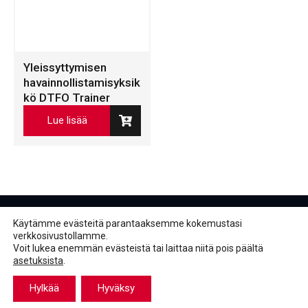
Yleissyttymisen
havainnollistamisyksik
kö DTFO Trainer
Lue lisää
Käytämme evästeitä parantaaksemme kokemustasi
verkkosivustollamme.
Voit lukea enemmän evästeistä tai laittaa niitä pois päältä
asetuksista
.
Facebook
LinkedIn
LinkedIn
Hylkää
Hyväksy