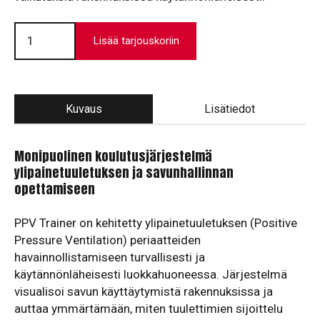
Ylipainetuuletuksen
havainnollistamisyksikkö
Lisää tarjouskoriin
PPV
Trainer
määrä
Kuvaus
Lisätiedot
Monipuolinen koulutusjärjestelmä
ylipainetuuletuksen ja savunhallinnan
opettamiseen
PPV Trainer on kehitetty ylipainetuuletuksen (Positive
Pressure Ventilation) periaatteiden
havainnollistamiseen turvallisesti ja
käytännönläheisesti luokkahuoneessa. Järjestelmä
visualisoi savun käyttäytymistä rakennuksissa ja
auttaa ymmärtämään, miten tuulettimien sijoittelu