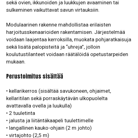
sekä ovien, ikkunoiden ja luukkujen avaaminen tai
sulkeminen vaikuttavat savun virtauksiin.
Modulaarinen rakenne mahdollistaa erilaisten
harjoitusskenaarioiden rakentamisen. Järjestelmää
voidaan laajentaa kerroksilla, muokata pohjaratkaisuja
sekä lisätä palopisteitä ja “uhreja”, jolloin
koulutustilanteet voidaan räätälöidä opetustarpeiden
mukaan.
Perustoimitus sisältää
• kellarikerros (sisältää savukoneen, ohjaimet,
kellaritilan sekä porraskäytävän ulkopuolelta
avattavalla ovella ja luukulla)
• 2 tuuletinta
• jalusta ja liitäntäkaapeli tuulettimelle
• langallinen kauko-ohjain (2 m johto)
• virtajohto (2,5 m)