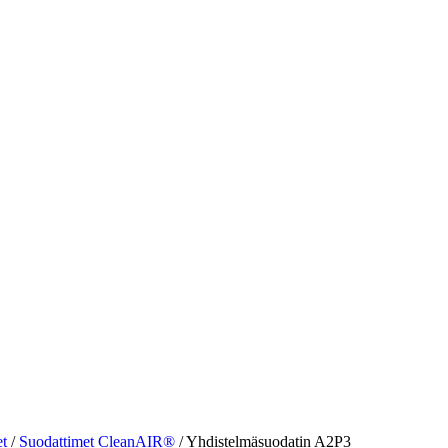
et
/
Suodattimet CleanAIR®
/
Yhdistelmäsuodatin A2P3