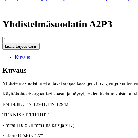
Yhdistelmäsuodatin A2P3
Yhdistelmäsuodatin
A2P3
Lisää tarjouskoriin
määrä
Kuvaus
Kuvaus
Yhdistelmäsuodattimet antavat suojaa kaasujen, höyryjen ja kiinteiden 
Käyttökohteet: orgaaniset kaasut ja höyryt, joiden kiehumispiste on yl
EN 14387, EN 12941, EN 12942.
TEKNISET TIEDOT
• mitat 110 x 78 mm ( halkaisija x K)
• kierre RD40 x 1/7″