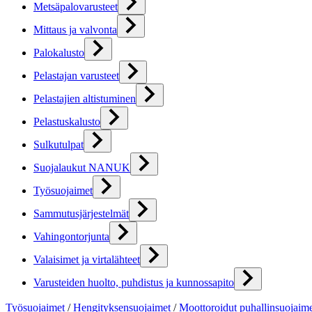
Metsäpalovarusteet
Mittaus ja valvonta
Palokalusto
Pelastajan varusteet
Pelastajien altistuminen
Pelastuskalusto
Sulkutulpat
Suojalaukut NANUK
Työsuojaimet
Sammutusjärjestelmät
Vahingontorjunta
Valaisimet ja virtalähteet
Varusteiden huolto, puhdistus ja kunnossapito
Työsuojaimet
/
Hengityksensuojaimet
/
Moottoroidut puhallinsuojaim