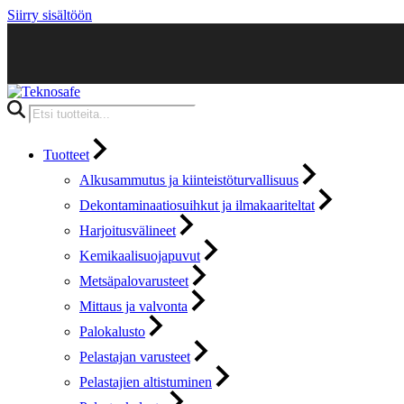
Siirry sisältöön
Products
search
Tuotteet
Alkusammutus ja kiinteistöturvallisuus
Dekontaminaatiosuihkut ja ilmakaariteltat
Harjoitusvälineet
Kemikaalisuojapuvut
Metsäpalovarusteet
Mittaus ja valvonta
Palokalusto
Pelastajan varusteet
Pelastajien altistuminen