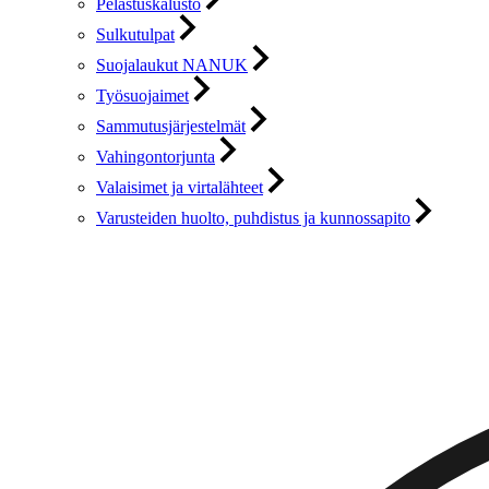
Pelastuskalusto
Sulkutulpat
Suojalaukut NANUK
Työsuojaimet
Sammutusjärjestelmät
Vahingontorjunta
Valaisimet ja virtalähteet
Varusteiden huolto, puhdistus ja kunnossapito