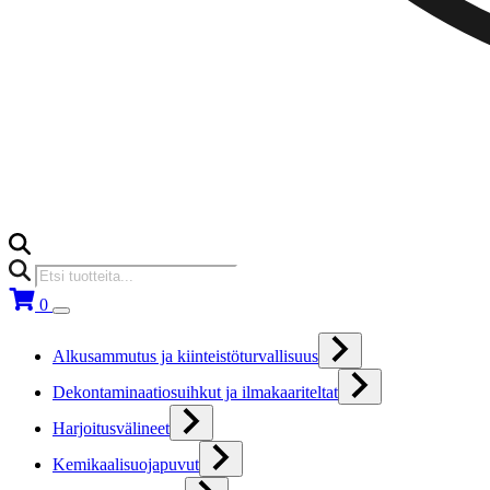
Products
search
0
Alkusammutus ja kiinteistöturvallisuus
Dekontaminaatiosuihkut ja ilmakaariteltat
Harjoitusvälineet
Kemikaalisuojapuvut