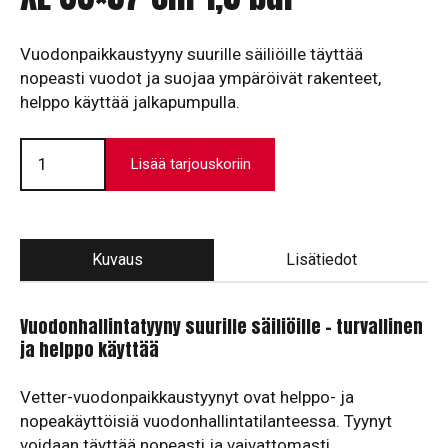
Vuodonpaikkaustyyny suurille säiliöille täyttää
nopeasti vuodot ja suojaa ympäröivät rakenteet,
helppo käyttää jalkapumpulla.
Vuodonpaikkaustyynysarja
XL
Lisää tarjouskoriin
86x57
cm
1,5
bar
määrä
Kuvaus
Lisätiedot
Vuodonhallintatyyny suurille säiliöille – turvallinen
ja helppo käyttää
Vetter-vuodonpaikkaustyynyt ovat helppo- ja
nopeakäyttöisiä vuodonhallintatilanteessa. Tyynyt
voidaan täyttää nopeasti ja vaivattomasti