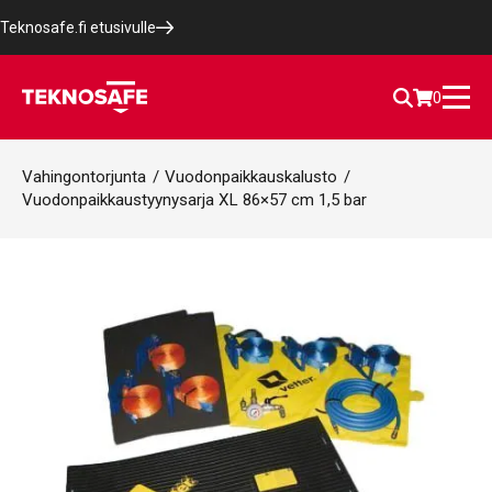
Teknosafe.fi etusivulle
0
Vahingontorjunta
/
Vuodonpaikkauskalusto
/
Vuodonpaikkaustyynysarja XL 86×57 cm 1,5 bar