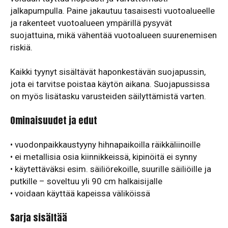
jalkapumpulla. Paine jakautuu tasaisesti vuotoalueelle
ja rakenteet vuotoalueen ympärillä pysyvät
suojattuina, mikä vähentää vuotoalueen suurenemisen
riskiä.
Kaikki tyynyt sisältävät haponkestävän suojapussin,
jota ei tarvitse poistaa käytön aikana. Suojapussissa
on myös lisätasku varusteiden säilyttämistä varten.
Ominaisuudet ja edut
• vuodonpaikkaustyyny hihnapaikoilla räikkäliinoille
• ei metallisia osia kiinnikkeissä, kipinöitä ei synny
• käytettäväksi esim. säiliörekoille, suurille säiliöille ja
putkille – soveltuu yli 90 cm halkaisijalle
• voidaan käyttää kapeissa väliköissä
Sarja sisältää