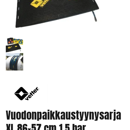
Vuodonpaikkaustyynysarja
XL 86×57 cm 1,5 bar