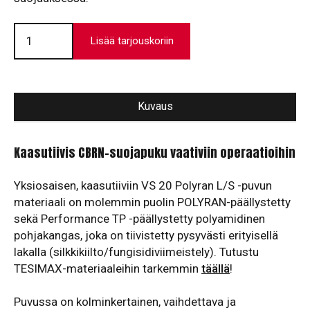
Kaasutiivis
suojapuku
Lisää tarjouskoriin
VS
20
-
Polyran
L/S
määrä
Kuvaus
Kaasutiivis CBRN-suojapuku vaativiin operaatioihin
Yksiosaisen, kaasutiiviin VS 20 Polyran L/S -puvun
materiaali on molemmin puolin POLYRAN-päällystetty
sekä Performance TP -päällystetty polyamidinen
pohjakangas, joka on tiivistetty pysyvästi erityisellä
lakalla (silkkikiilto/fungisidiviimeistely). Tutustu
TESIMAX-materiaaleihin tarkemmin
täällä
!
Puvussa on kolminkertainen, vaihdettava ja