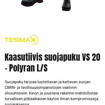
Kaasutiivis suojapuku VS 20
– Polyran L/S
Suojapuku tarjoaa luotettavan ja kattavan suojan
CBRN- ja teollisuusympäristöjen vaativiin
olosuhteisiin. Kevyt ja joustava rakenne mahdollistaa
turvallisen pitkäaikaisen käytön ilman kompromisseja
suojauksessa.