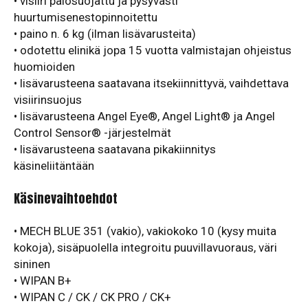
• visiiri palosuojattu ja pysyvästi
huurtumisenestopinnoitettu
• paino n. 6 kg (ilman lisävarusteita)
• odotettu elinikä jopa 15 vuotta valmistajan ohjeistus
huomioiden
• lisävarusteena saatavana itsekiinnittyvä, vaihdettava
visiirinsuojus
• lisävarusteena Angel Eye®, Angel Light® ja Angel
Control Sensor® -järjestelmät
• lisävarusteena saatavana pikakiinnitys
käsineliitäntään
Käsinevaihtoehdot
• MECH BLUE 351 (vakio), vakiokoko 10 (kysy muita
kokoja), sisäpuolella integroitu puuvillavuoraus, väri
sininen
• WIPAN B+
• WIPAN C / CK / CK PRO / CK+