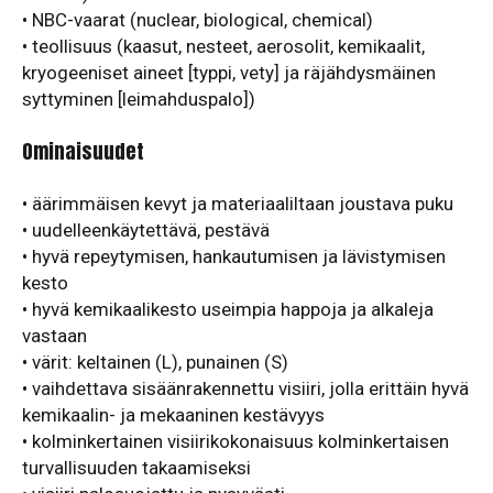
• NBC-vaarat (nuclear, biological, chemical)
• teollisuus (kaasut, nesteet, aerosolit, kemikaalit,
kryogeeniset aineet [typpi, vety] ja räjähdysmäinen
syttyminen [leimahduspalo])
Ominaisuudet
• äärimmäisen kevyt ja materiaaliltaan joustava puku
• uudelleenkäytettävä, pestävä
• hyvä repeytymisen, hankautumisen ja lävistymisen
kesto
• hyvä kemikaalikesto useimpia happoja ja alkaleja
vastaan
• värit: keltainen (L), punainen (S)
• vaihdettava sisäänrakennettu visiiri, jolla erittäin hyvä
kemikaalin- ja mekaaninen kestävyys
• kolminkertainen visiirikokonaisuus kolminkertaisen
turvallisuuden takaamiseksi