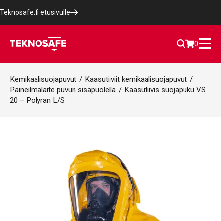
Teknosafe.fi etusivulle
0
Kemikaalisuojapuvut
/
Kaasutiiviit kemikaalisuojapuvut
/
Paineilmalaite puvun sisäpuolella
/
Kaasutiivis suojapuku VS
20 – Polyran L/S