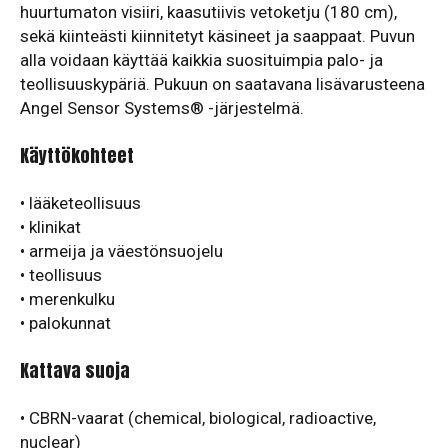
huurtumaton visiiri, kaasutiivis vetoketju (180 cm),
sekä kiinteästi kiinnitetyt käsineet ja saappaat. Puvun
alla voidaan käyttää kaikkia suosituimpia palo- ja
teollisuuskypäriä. Pukuun on saatavana lisävarusteena
Angel Sensor Systems® -järjestelmä.
Käyttökohteet
• lääketeollisuus
• klinikat
• armeija ja väestönsuojelu
• teollisuus
• merenkulku
• palokunnat
Kattava suoja
• CBRN-vaarat (chemical, biological, radioactive,
nuclear)