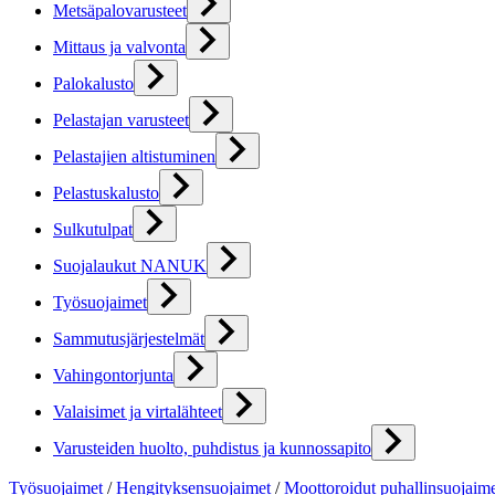
Metsäpalovarusteet
Mittaus ja valvonta
Palokalusto
Pelastajan varusteet
Pelastajien altistuminen
Pelastuskalusto
Sulkutulpat
Suojalaukut NANUK
Työsuojaimet
Sammutusjärjestelmät
Vahingontorjunta
Valaisimet ja virtalähteet
Varusteiden huolto, puhdistus ja kunnossapito
Työsuojaimet
/
Hengityksensuojaimet
/
Moottoroidut puhallinsuojaim