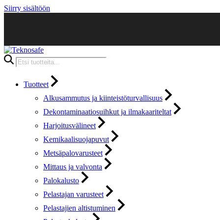
Siirry sisältöön
Products
search
Tuotteet
Alkusammutus ja kiinteistöturvallisuus
Dekontaminaatiosuihkut ja ilmakaariteltat
Harjoitusvälineet
Kemikaalisuojapuvut
Metsäpalovarusteet
Mittaus ja valvonta
Palokalusto
Pelastajan varusteet
Pelastajien altistuminen