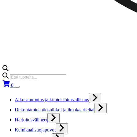
Products
search
0
Alkusammutus ja kiinteistöturvallisuus
Dekontaminaatiosuihkut ja ilmakaariteltat
Harjoitusvälineet
Kemikaalisuojapuvut