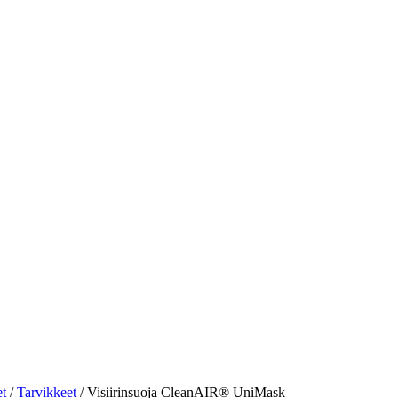
et
/
Tarvikkeet
/
Visiirinsuoja CleanAIR® UniMask