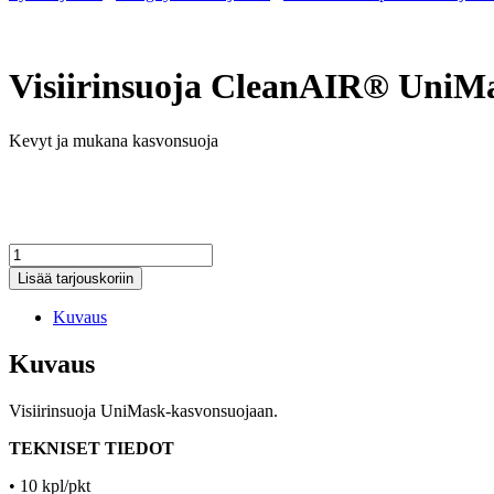
Visiirinsuoja CleanAIR® UniM
Kevyt ja mukana kasvonsuoja
Visiirinsuoja
CleanAIR®
Lisää tarjouskoriin
UniMask
määrä
Kuvaus
Kuvaus
Visiirinsuoja UniMask-kasvonsuojaan.
TEKNISET TIEDOT
• 10 kpl/pkt