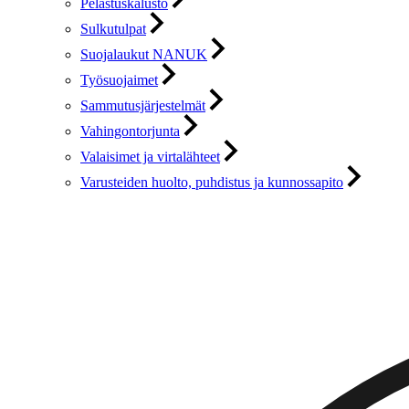
Pelastuskalusto
Sulkutulpat
Suojalaukut NANUK
Työsuojaimet
Sammutusjärjestelmät
Vahingontorjunta
Valaisimet ja virtalähteet
Varusteiden huolto, puhdistus ja kunnossapito