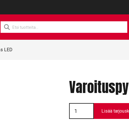
Products
search
äs LED
Varoituspy
Varoituspylväs
LED
Lisää tarjousk
määrä