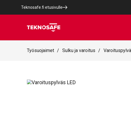
Teknosafe.fi etusivulle
Työsuojaimet
/
Sulku ja varoitus
/
Varoituspylv