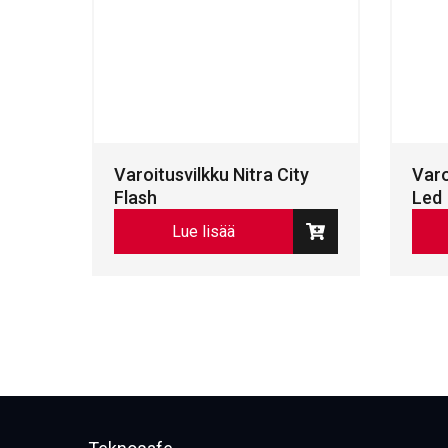
Varoitusvilkku Nitra City
Varo
Flash
Led
Lue lisää