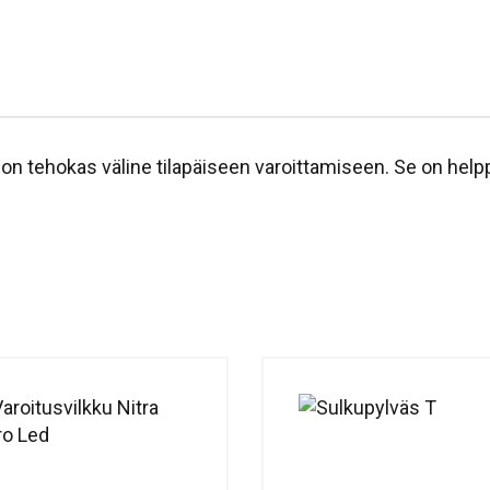
s on tehokas väline tilapäiseen varoittamiseen. Se on h
elp