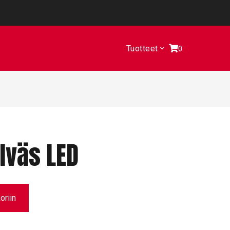
Tuotteet
0
lväs LED
oriin