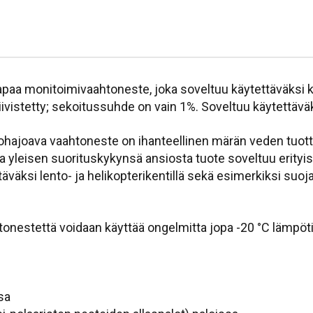
a monitoimivaahtoneste, joka soveltuu käytettäväksi ke
vistetty; sekoitussuhde on vain 1%. Soveltuu käytettäv
iohajoava vaahtoneste on ihanteellinen märän veden tuot
leisen suorituskykynsä ansiosta tuote soveltuu erityises
äväksi lento- ja helikopterikentillä sekä esimerkiksi su
nestettä voidaan käyttää ongelmitta jopa -20 °C lämpöti
sa