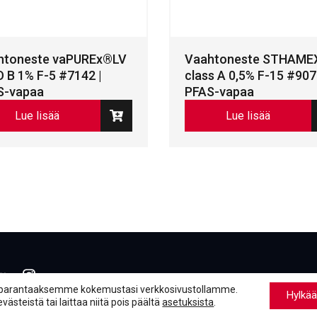
htoneste vaPUREx®LV
Vaahtoneste STHAME
 B 1% F-5 #7142 |
class A 0,5% F-15 #907
S-vapaa
PFAS-vapaa
Lue lisää
Lue lisää
book
inkedIn
LinkedIn
parantaaksemme kokemustasi verkkosivustollamme.
Hylkää
steistä tai laittaa niitä pois päältä
asetuksista
.