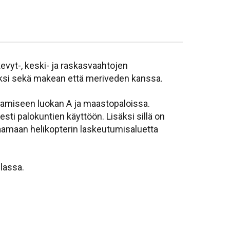
vyt-, keski- ja raskasvaahtojen
äksi sekä makean että meriveden kanssa.
tamiseen luokan A ja maastopaloissa.
ti palokuntien käyttöön. Lisäksi sillä on
ojaamaan helikopterin laskeutumisaluetta
lassa.