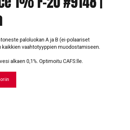
e 1% F-20 #9148 |
a
oneste paloluokan A ja B (ei-polaariset
uu kaikkien vaahtotyyppien muodostamiseen.
esi alkaen 0,1%. Optimoitu CAFS:lle.
oriin