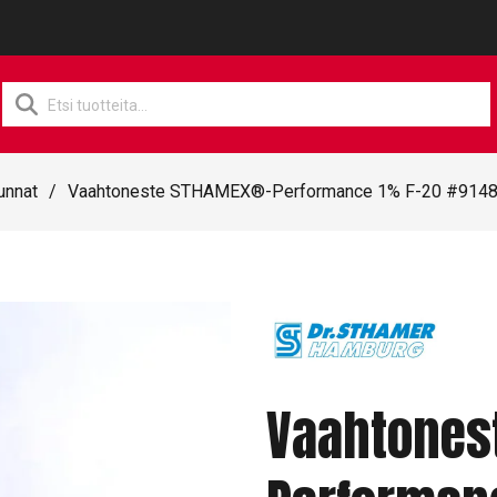
Products
search
unnat
/
Vaahtoneste STHAMEX®-Performance 1% F-20 #9148
Vaahtones