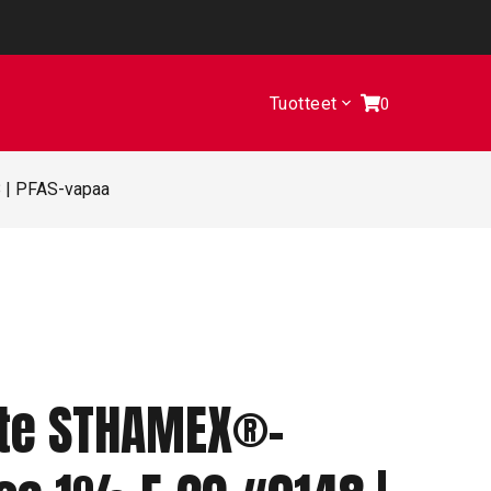
Tuotteet
0
 | PFAS-vapaa
te STHAMEX®-