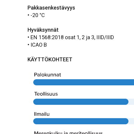
Pakkasenkestävyys
• -20 °C
Hyväksynnät
• EN 1568:2018 osat 1, 2 ja 3, IIID/IIID
• ICAO B
KÄYTTÖKOHTEET