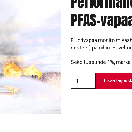
Performanc
PFAS-vapa
Fluorivapaa monitoimivaaht
nesteet) paloihin. Sovelt
Sekoitussuhde 1%, märkä v
Vaahtoneste
STHAMEX®-
Lisää tarjousk
Performance
1%
F-
20
#9148
|
PFAS-
vapaa
määrä