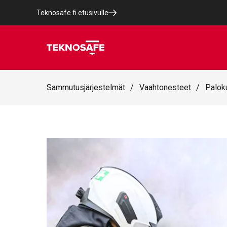
Teknosafe.fi etusivulle
Sammutusjärjestelmät
/
Vaahtonesteet
/
Palok