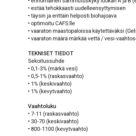
• erinomainen sammutuskyky luokan A ja B (ei
• estää tehokkaasti uudelleensyttymisen
• täysin ja erittäin helposti biohajoava
• optimoitu CAFS:lle
• vaaraton maastopaloissa käytettäväksi (Gel
• vaaraton määrä märkää vettä / vesi-vaahtose
TEKNISET TIEDOT
Sekoitussuhde
• 0,1-3% (märkä vesi)
• 0,5-1% (raskasvaahto)
• 1% (keskivaahto)
• 1% (kevytvaahto)
Vaahtoluku
• 7-11 (raskasvaahto)
• 30-70 (keskivaahto)
• 800-1100 (kevytvaahto)