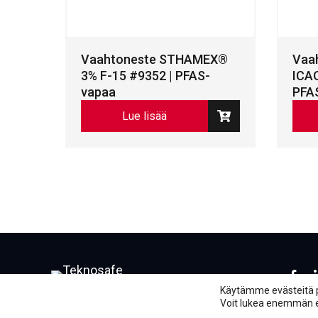
Vaahtoneste STHAMEX®
Vaa
3% F-15 #9352 | PFAS-
ICAO
vapaa
PFA
Lue lisää
Face
L
Käytämme evästeitä 
Voit lukea enemmän evä