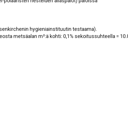
-polaaristen nesteiden allaspalot) paloissa
senkirchenin hygieniainstituutin testaama).
osta metsäalan m²:ä kohti: 0,1% sekoitussuhteella = 10.00