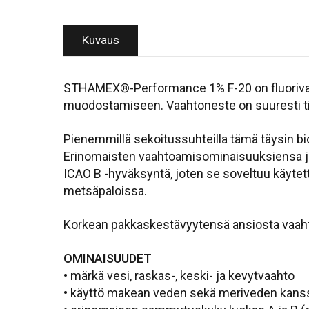
Kuvaus
STHAMEX®-Performance 1% F-20 on fluorivapa
muodostamiseen. Vaahtoneste on suuresti tii
Pienemmillä sekoitussuhteilla tämä täysin b
Erinomaisten vaahtoamisominaisuuksiensa ja y
ICAO B -hyväksyntä, joten se soveltuu käytett
metsäpaloissa.
Korkean pakkaskestävyytensä ansiosta vaahto
OMINAISUUDET
• märkä vesi, raskas-, keski- ja kevytvaahto
• käyttö makean veden sekä meriveden kans