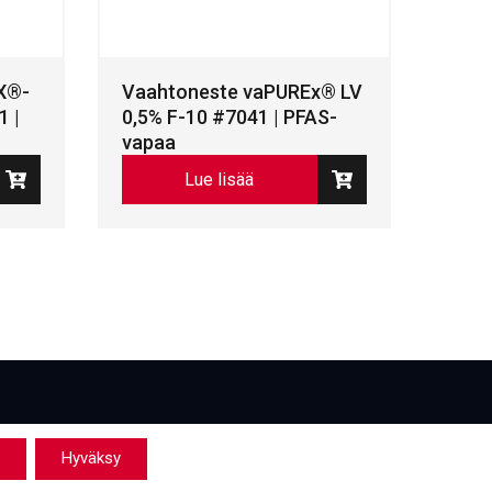
X®-
Vaahtoneste vaPUREx® LV
1 |
0,5% F-10 #7041 | PFAS-
vapaa
Lue lisää
Hyväksy