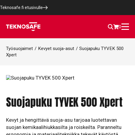
Teknosafe.fi etusivulle
0
Työsuojaimet
/
Kevyet suoja-asut
/
Suojapuku TYVEK 500
Xpert
Suojapuku TYVEK 500 Xpert
Kevyt ja hengittävä suoja-asu tarjoaa luotettavan
suojan kemikaalihiukkasilta ja roiskeilta. Paranneltu
ergonomia ja materiaalitekniikka tekevät käytöstä