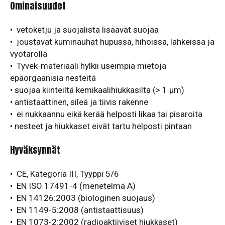
Ominaisuudet
• vetoketju ja suojalista lisäävät suojaa
• joustavat kuminauhat hupussa, hihoissa, lahkeissa ja
vyötäröllä
• Tyvek-materiaali hylkii useimpia mietoja
epäorgaanisia nesteitä
• suojaa kiinteiltä kemikaalihiukkasilta (> 1 µm)
• antistaattinen, sileä ja tiivis rakenne
• ei nukkaannu eikä kerää helposti likaa tai pisaroita
• nesteet ja hiukkaset eivät tartu helposti pintaan
Hyväksynnät
• CE, Kategoria III, Tyyppi 5/6
• EN ISO 17491-4 (menetelmä A)
• EN 14126:2003 (biologinen suojaus)
• EN 1149-5:2008 (antistaattisuus)
• EN 1073-2:2002 (radioaktiiviset hiukkaset)