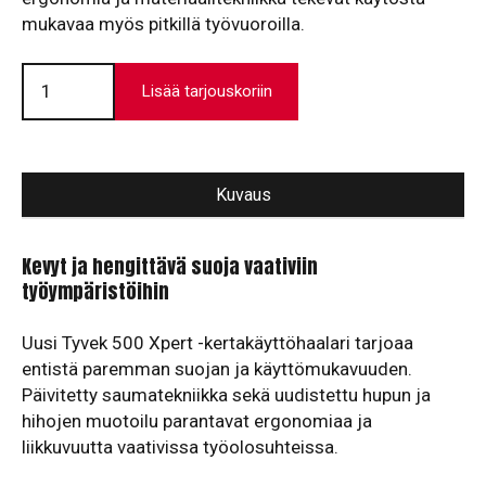
mukavaa myös pitkillä työvuoroilla.
Suojapuku
TYVEK
Lisää tarjouskoriin
500
Xpert
määrä
Kuvaus
Kevyt ja hengittävä suoja vaativiin
työympäristöihin
Uusi Tyvek 500 Xpert -kertakäyttöhaalari tarjoaa
entistä paremman suojan ja käyttömukavuuden.
Päivitetty saumatekniikka sekä uudistettu hupun ja
hihojen muotoilu parantavat ergonomiaa ja
liikkuvuutta vaativissa työolosuhteissa.