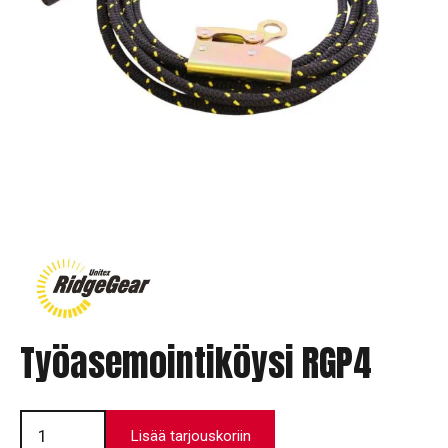
Työasemointiköysi RGP4
Työasemointiköysi
RGP4
Lisää tarjouskoriin
määrä