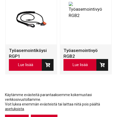
Työasemointiköysi
Työasemointivyö
RGP1
RGB2
Lue lisää
Lue lisää
Käytämme evästeitä parantaaksemme kokemustasi
verkkosivustollamme.
Voit lukea enemmän evästeistä tai laittaa niitä pois päältä
asetuksista
.
Facebook
LinkedIn
LinkedIn