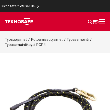
Teknosafe.fi etusivulle
0
Työsuojaimet
/
Putoamissuojaimet
/
Työasemointi
/
Työasemointiköysi RGP4