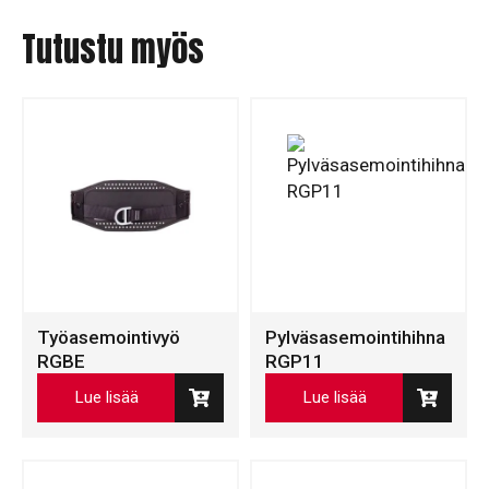
Tutustu myös
Työasemointivyö
Pylväsasemointihihna
RGBE
RGP11
Lue lisää
Lue lisää