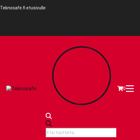
Teknosafe.fi etusivulle
0
Products
search