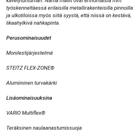
kävelytuntuman. Nämä mallit ovat erinomaisia mm.
työskenneltäessä erilaisilla metallirakenteisilla pinnoilla
ja ulkotiloissa myös siitä syystä, että niissä on kestävä,
likaahylkivä nahkapinta.
Perusominaisuudet
Monilestijärjestelmä
STEITZ FLEX-ZONE®
Alumiininen turvakärki
Lisäominaisuuksina
VARIO Multiflex®
Teräksinen naulaanastumissuoja