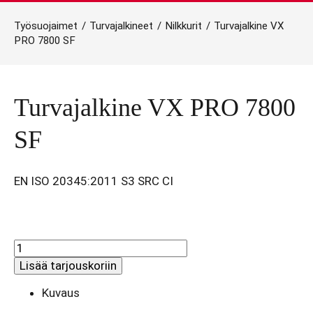
Työsuojaimet
/
Turvajalkineet
/
Nilkkurit
/
Turvajalkine VX
PRO 7800 SF
Turvajalkine VX PRO 7800
SF
EN ISO 20345:2011 S3 SRC CI
Turvajalkine
VX
Lisää tarjouskoriin
PRO
7800
Kuvaus
SF
määrä