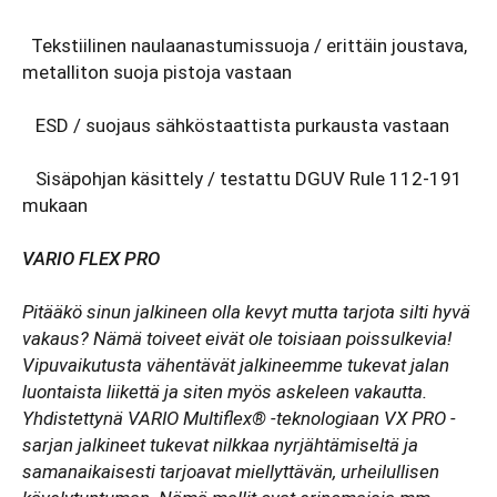
Tekstiilinen naulaanastumissuoja / erittäin joustava,
metalliton suoja pistoja vastaan
ESD / suojaus sähköstaattista purkausta vastaan
Sisäpohjan käsittely / testattu DGUV Rule 112-191
mukaan
VARIO FLEX PRO
Pitääkö sinun jalkineen olla kevyt mutta tarjota silti hyvä
vakaus? Nämä toiveet eivät ole toisiaan poissulkevia!
Vipuvaikutusta vähentävät jalkineemme tukevat jalan
luontaista liikettä ja siten myös askeleen vakautta.
Yhdistettynä VARIO Multiflex® -teknologiaan VX PRO -
sarjan jalkineet tukevat nilkkaa nyrjähtämiseltä ja
samanaikaisesti tarjoavat miellyttävän, urheilullisen