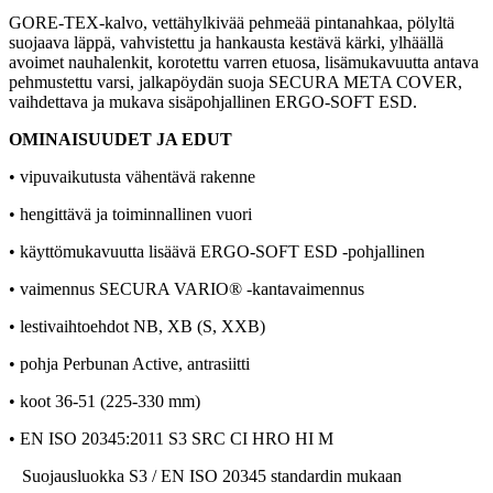
GORE-TEX-kalvo, vettähylkivää pehmeää pintanahkaa, pölyltä
suojaava läppä, vahvistettu ja hankausta kestävä kärki, ylhäällä
avoimet nauhalenkit, korotettu varren etuosa, lisämukavuutta antava
pehmustettu varsi, jalkapöydän suoja SECURA META COVER,
vaihdettava ja mukava sisäpohjallinen ERGO-SOFT ESD.
OMINAISUUDET JA EDUT
•
vipuvaikutusta vähentävä rakenne
•
hengittävä ja toiminnallinen vuori
• käyttömukavuutta lisäävä ERGO-SOFT ESD -pohjallinen
• vaimennus SECURA VARIO® -kantavaimennus
• lestivaihtoehdot NB, XB (S, XXB)
• pohja Perbunan Active, antrasiitti
• koot 36-51 (225-330 mm)
• EN ISO 20345:2011 S3 SRC CI HRO HI M
Suojausluokka S3 / EN ISO 20345 standardin mukaan