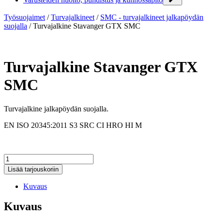
Työsuojaimet
/
Turvajalkineet
/
SMC - turvajalkineet jalkapöydän
suojalla
/
Turvajalkine Stavanger GTX SMC
Turvajalkine Stavanger GTX
SMC
Turvajalkine jalkapöydän suojalla.
EN ISO 20345:2011 S3 SRC CI HRO HI M
Turvajalkine
Stavanger
Lisää tarjouskoriin
GTX
SMC
Kuvaus
määrä
Kuvaus