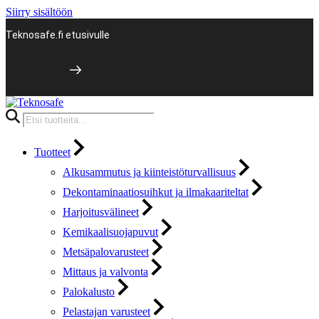
Siirry sisältöön
Teknosafe.fi etusivulle
Products
search
Tuotteet
Alkusammutus ja kiinteistöturvallisuus
Dekontaminaatiosuihkut ja ilmakaariteltat
Harjoitusvälineet
Kemikaalisuojapuvut
Metsäpalovarusteet
Mittaus ja valvonta
Palokalusto
Pelastajan varusteet