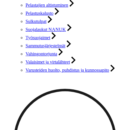
Pelastajien altistuminen
Pelastuskalusto
Sulkutulpat
Suojalaukut NANUK
Työsuojaimet
Sammutusjärjestelmät
Vahingontorjunta
Valaisimet ja virtalähteet
Varusteiden huolto, puhdistus ja kunnossapito