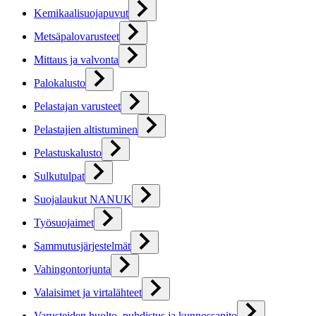
Kemikaalisuojapuvut
Metsäpalovarusteet
Mittaus ja valvonta
Palokalusto
Pelastajan varusteet
Pelastajien altistuminen
Pelastuskalusto
Sulkutulpat
Suojalaukut NANUK
Työsuojaimet
Sammutusjärjestelmät
Vahingontorjunta
Valaisimet ja virtalähteet
Varusteiden huolto, puhdistus ja kunnossapito