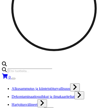
Products
search
0
Alkusammutus ja kiinteistöturvallisuus
Dekontaminaatiosuihkut ja ilmakaariteltat
Harjoitusvälineet