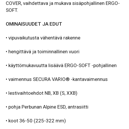
COVER, vaihdettava ja mukava sisäpohjallinen ERGO-
SOFT.
OMINAISUUDET JA EDUT
•
vipuvaikutusta vähentävä rakenne
•
hengittävä ja toiminnallinen vuori
• käyttömukavuutta lisäävä ERGO-SOFT -pohjallinen
• vaimennus SECURA VARIO® -kantavaimennus
• lestivaihtoehdot NB, XB (S, XXB)
• pohja Perbunan Alpine ESD, antrasiitti
• koot 36-50 (225-322 mm)