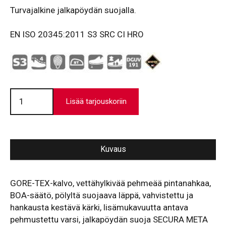
Turvajalkine jalkapöydän suojalla.
EN ISO 20345:2011 S3 SRC CI HRO
Turvajalkine
SMC
Lisää tarjouskoriin
640
Gore
Boa
määrä
Kuvaus
GORE-TEX-kalvo, vettähylkivää pehmeää pintanahkaa,
BOA-säätö, pölyltä suojaava läppä, vahvistettu ja
hankausta kestävä kärki, lisämukavuutta antava
pehmustettu varsi, jalkapöydän suoja SECURA META