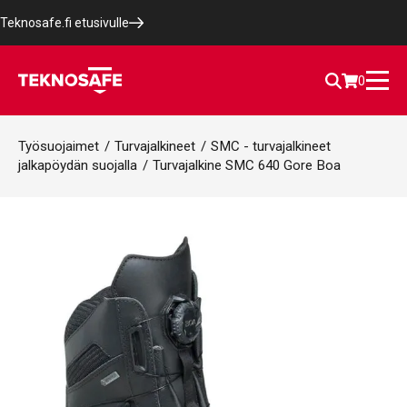
Teknosafe.fi etusivulle
0
Työsuojaimet
/
Turvajalkineet
/
SMC - turvajalkineet
jalkapöydän suojalla
/
Turvajalkine SMC 640 Gore Boa