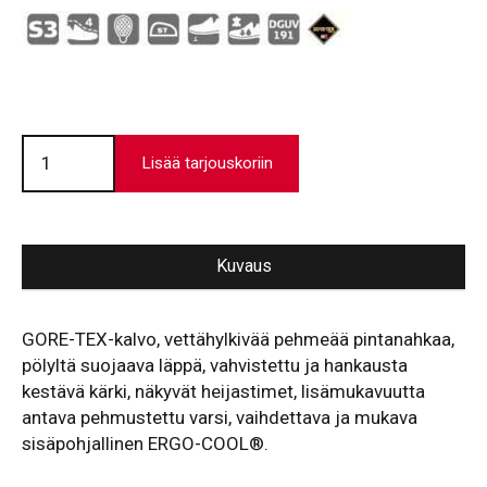
Turvajalkine
Oslo
Lisää tarjouskoriin
Bau
Gore
II
määrä
Kuvaus
GORE-TEX-kalvo, vettähylkivää pehmeää pintanahkaa,
pölyltä suojaava läppä, vahvistettu ja hankausta
kestävä kärki, näkyvät heijastimet, lisämukavuutta
antava pehmustettu varsi, vaihdettava ja mukava
sisäpohjallinen ERGO-COOL®.