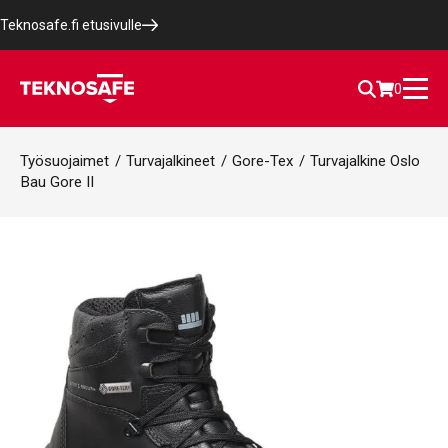
Teknosafe.fi etusivulle
0
Työsuojaimet
/
Turvajalkineet
/
Gore-Tex
/
Turvajalkine Oslo
Bau Gore II