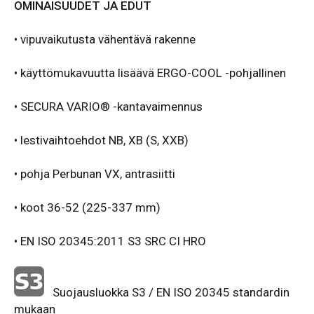
OMINAISUUDET JA EDUT
•
vipuvaikutusta vähentävä rakenne
• käyttömukavuutta lisäävä ERGO-COOL -pohjallinen
• SECURA VARIO® -kantavaimennus
• lestivaihtoehdot NB, XB (S, XXB)
• pohja Perbunan VX, antrasiitti
• koot 36-52 (225-337 mm)
• EN ISO 20345:2011 S3 SRC CI HRO
Suojausluokka S3 / EN ISO 20345 standardin
mukaan