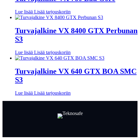
Lue lisää
Lisää tarjouskoriin
Turvajalkine VX 8400 GTX Perbunan
S3
Lue lisää
Lisää tarjouskoriin
Turvajalkine VX 640 GTX BOA SMC
S3
Lue lisää
Lisää tarjouskoriin
Facebook
LinkedIn
LinkedIn