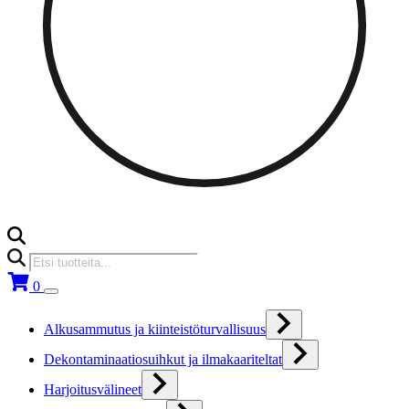
Products
search
0
Alkusammutus ja kiinteistöturvallisuus
Dekontaminaatiosuihkut ja ilmakaariteltat
Harjoitusvälineet