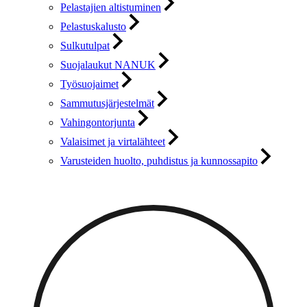
Pelastajien altistuminen
Pelastuskalusto
Sulkutulpat
Suojalaukut NANUK
Työsuojaimet
Sammutusjärjestelmät
Vahingontorjunta
Valaisimet ja virtalähteet
Varusteiden huolto, puhdistus ja kunnossapito