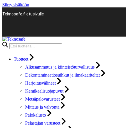
Siirry sisältöön
Teknosafe.fi etusivulle
Products
search
Tuotteet
Alkusammutus ja kiinteistöturvallisuus
Dekontaminaatiosuihkut ja ilmakaariteltat
Harjoitusvälineet
Kemikaalisuojapuvut
Metsäpalovarusteet
Mittaus ja valvonta
Palokalusto
Pelastajan varusteet