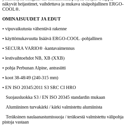
näkyvät heijastimet, vaihdettava ja mukava sisäpohjallinen ERGO-
COOL®.
OMINAISUUDET JA EDUT
•
vipuvaikutusta vähentävä rakenne
• käyttömukavuutta lisäävä ERGO-COOL -pohjallinen
• SECURA VARIO® -kantavaimennus
• lestivaihtoehdot NB, XB (XXB)
• pohja Perbunan Alpine, antrasiitti
• koot 38-48/49 (240-315 mm)
• EN ISO 20345:2011 S3 SRC CI HRO
Suojausluokka S3 / EN ISO 20345 standardin mukaan
Alumiininen turvakärki / kärki valmistettu alumiinista
Teräksinen naulaanastumissuoja / teräksestä valmistettu välipohja
pistoja vastaan