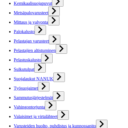
Kemikaalisuojapuvut
Metsäpalovarusteet
Mittaus ja valvonta
Palokalusto
Pelastajan varusteet
Pelastajien altistuminen
Pelastuskalusto
Sulkutulpat
Suojalaukut NANUK
Työsuojaimet
Sammutusjärjestelmät
Vahingontorjunta
Valaisimet ja virtalähteet
Varusteiden huolto, puhdistus ja kunnossapito