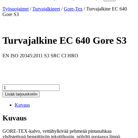
Työsuojaimet
/
Turvajalkineet
/
Gore-Tex
/
Turvajalkine EC 640
Gore S3
Turvajalkine EC 640 Gore S3
EN ISO 20345:2011 S3 SRC CI HRO
Turvajalkine
EC
Lisää tarjouskoriin
640
Gore
Kuvaus
S3
määrä
Kuvaus
GORE-TEX-kalvo, vettähylkivää pehmeää pintanahkaa
yhdistettynä hengittäviin tekstiiliosiin, pölyltä suojaava läppä,