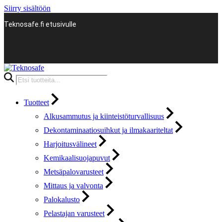
Siirry sisältöön
Teknosafe.fi etusivulle
Products
search
Tuotteet
Alkusammutus ja kiinteistöturvallisuus
Dekontaminaatiosuihkut ja ilmakaariteltat
Harjoitusvälineet
Kemikaalisuojapuvut
Metsäpalovarusteet
Mittaus ja valvonta
Palokalusto
Pelastajan varusteet