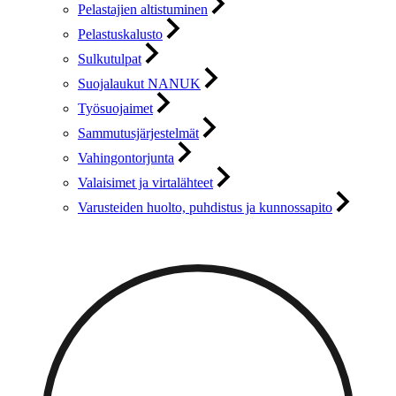
Pelastajien altistuminen
Pelastuskalusto
Sulkutulpat
Suojalaukut NANUK
Työsuojaimet
Sammutusjärjestelmät
Vahingontorjunta
Valaisimet ja virtalähteet
Varusteiden huolto, puhdistus ja kunnossapito