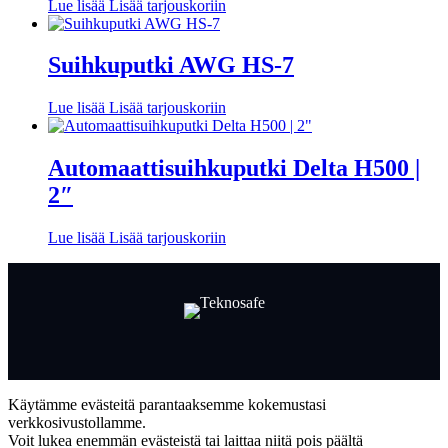
Lue lisää
Lisää tarjouskoriin
Suihkuputki AWG HS-7
Lue lisää
Lisää tarjouskoriin
Automaattisuihkuputki Delta H500 |
2″
Lue lisää
Lisää tarjouskoriin
Facebook
LinkedIn
LinkedIn
Käytämme evästeitä parantaaksemme kokemustasi
verkkosivustollamme.
Voit lukea enemmän evästeistä tai laittaa niitä pois päältä