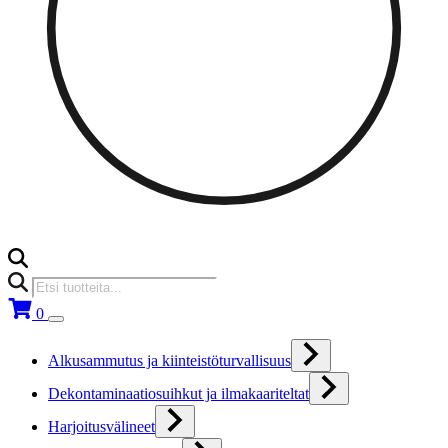
Products
search
0
Alkusammutus ja kiinteistöturvallisuus
Dekontaminaatiosuihkut ja ilmakaariteltat
Harjoitusvälineet