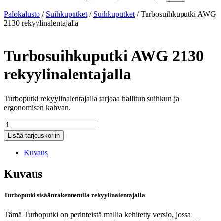
Palokalusto
/
Suihkuputket
/
Suihkuputket
/
Turbosuihkuputki AWG
2130 rekyylinalentajalla
Turbosuihkuputki AWG 2130
rekyylinalentajalla
Turboputki rekyylinalentajalla tarjoaa hallitun suihkun ja
ergonomisen kahvan.
Turbosuihkuputki
AWG
Lisää tarjouskoriin
2130
rekyylinalentajalla
Kuvaus
määrä
Kuvaus
Turboputki sisäänrakennetulla rekyylinalentajalla
Tämä Turboputki on perinteistä mallia kehitetty versio, jossa