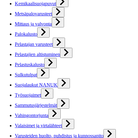
Kemikaalisuojapuvut
Metsäpalovarusteet
Mittaus ja valvonta
Palokalusto
Pelastajan varusteet
Pelastajien altistuminen
Pelastuskalusto
Sulkutulpat
Suojalaukut NANUK
Työsuojaimet
Sammutusjärjestelmät
Vahingontorjunta
Valaisimet ja virtalähteet
Varusteiden huolto, puhdistus ja kunnossapito