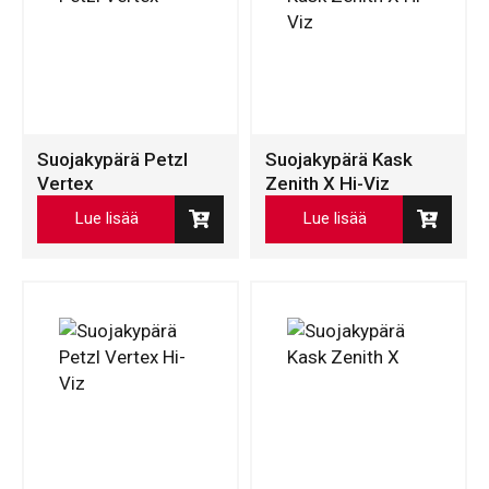
Suojakypärä Petzl
Suojakypärä Kask
Vertex
Zenith X Hi-Viz
Lue lisää
Lue lisää