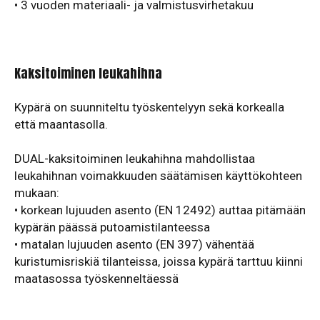
• 3 vuoden materiaali- ja valmistusvirhetakuu
Kaksitoiminen leukahihna
Kypärä on suunniteltu työskentelyyn sekä korkealla
että maantasolla.
DUAL-kaksitoiminen leukahihna mahdollistaa
leukahihnan voimakkuuden säätämisen käyttökohteen
mukaan:
• korkean lujuuden asento (EN 12492) auttaa pitämään
kypärän päässä putoamistilanteessa
• matalan lujuuden asento (EN 397) vähentää
kuristumisriskiä tilanteissa, joissa kypärä tarttuu kiinni
maatasossa työskenneltäessä