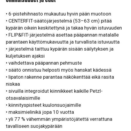
• 6-pistehihnasto mukautuu hyvin pään muotoon
• CENTERFIT-säätöjärjestelmä (53–63 cm) pitää
kypärän oikein keskitettynä ja takaa hyvän istuvuuden
• FLIP&FIT-järjestelmä asettaa pääpannan matalalle
parantaen käyttömukavuutta ja turvallista istuvuutta
• järjestelmä taittuu kypärän sisään säilytyksen ja
kuljetuksen ajaksi
• vaihdettava pääpannan pehmuste
• säätö onnistuu helposti myös hanskat kädessä
• lipaton rakenne parantaa näkökenttää eikä rasita
niskaa
• sivuilla integroidut kiinnikkeet kaikille Petzl-
otsavalaisimille
• kiinnityspisteet kuulonsuojaimille
• maksimielinikä jopa 10 vuotta
• yli 77 % vähemmän ympäristöjätettä verrattuna
tavalliseen suojakypärään