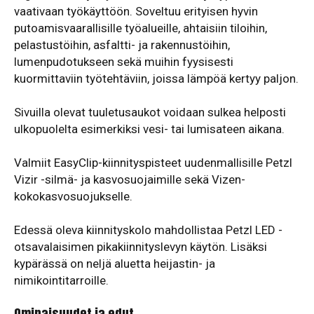
vaativaan työkäyttöön. Soveltuu erityisen hyvin
putoamisvaarallisille työalueille, ahtaisiin tiloihin,
pelastustöihin, asfaltti- ja rakennustöihin,
lumenpudotukseen sekä muihin fyysisesti
kuormittaviin työtehtäviin, joissa lämpöä kertyy paljon.
Sivuilla olevat tuuletusaukot voidaan sulkea helposti
ulkopuolelta esimerkiksi vesi- tai lumisateen aikana.
Valmiit EasyClip-kiinnityspisteet uudenmallisille Petzl
Vizir -silmä- ja kasvosuojaimille sekä Vizen-
kokokasvosuojukselle.
Edessä oleva kiinnityskolo mahdollistaa Petzl LED -
otsavalaisimen pikakiinnityslevyn käytön. Lisäksi
kypärässä on neljä aluetta heijastin- ja
nimikointitarroille.
Ominaisuudet ja edut