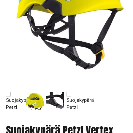
Suojakypärä Petzl Vertex