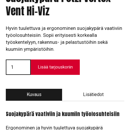
Vent Hi-Viz
Hyvin tuulettuva ja ergonominen suojakypärä vaativiin
työolosuhteisiin. Sopii erityisesti korkealla
työskentelyyn, rakennus- ja pelastustöihin sekä
kuumiin ympäristöihin.
Suojakypärä
Petzl
Lisää tarjouskoriin
Vertex
Vent
Hi-
Viz
määrä
Kuvaus
Lisätiedot
Suojakypärä vaativiin ja kuumiin työolosuhteisiin
Ergonominen ja hyvin tuulettuva suojakypärä