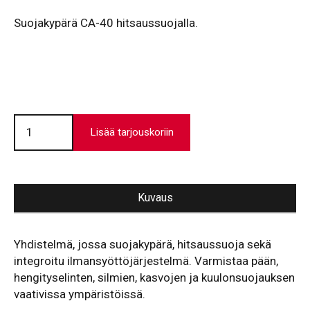
Suojakypärä CA-40 hitsaussuojalla.
Suojakypärä
CleanAIR®
Lisää tarjouskoriin
CA-
40
määrä
Kuvaus
Yhdistelmä, jossa suojakypärä, hitsaussuoja sekä
integroitu ilmansyöttöjärjestelmä. Varmistaa pään,
hengityselinten, silmien, kasvojen ja kuulonsuojauksen
vaativissa ympäristöissä.