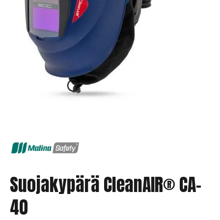
Suojakypärä CleanAIR® CA-
40