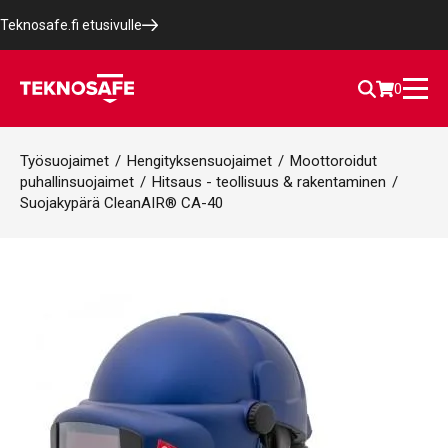
Teknosafe.fi etusivulle
0
Työsuojaimet
/
Hengityksensuojaimet
/
Moottoroidut
puhallinsuojaimet
/
Hitsaus - teollisuus & rakentaminen
/
Suojakypärä CleanAIR® CA-40