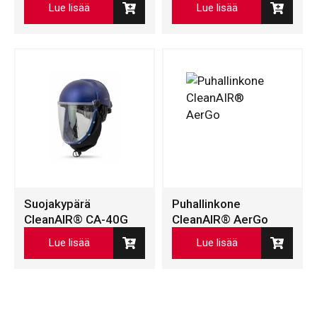
Lue lisää
Lue lisää
Suojakypärä
Puhallinkone
CleanAIR® CA-40G
CleanAIR® AerGo
Lue lisää
Lue lisää