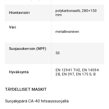
polykarbonaatti, 280×150
Hiontavisiiri
mm
Väri
metallinsininen
Suojauskerroin (NPF)
50
EN 12941 TH2, EN 14594
Hyväksyntä
2B, EN 397, EN 175 S, B
TÄYDELLISET MASKIT
Suojakypärä CA-40 hitsaussuojalla