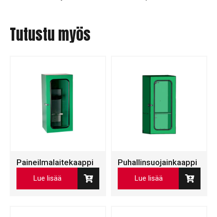
Tutustu myös
Paineilmalaitekaappi
Puhallinsuojainkaappi
Lue lisää
Lue lisää