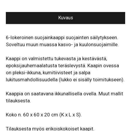
Kuvaus
6-lokeroinen suojainkaappi suojainten säilytykseen.
Soveltuu muun muassa kasvo- ja kuulonsuojaimille.
Kaappi on valmistettu tukevasta ja kestävästä,
epoksijauhemaalatusta teräslevystä. Kaapin ovessa
on pleksi-ikkuna, kumitiivisteet ja salpa
lukitusmahdollisuudella (lukko ei sisälly toimitukseen).
Kaappia on saatavana ikkunallisella ovella. Muut mallit
tilauksesta.
Koko n. 60 x 60 x 20 cm (K x L x S).
Tilauksesta myös erikoiskokoiset kaapit.