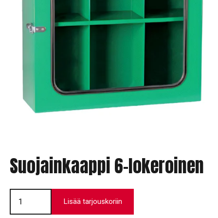
Suojainkaappi 6-lokeroinen
Suojainkaappi
6-
Lisää tarjouskoriin
lokeroinen
määrä