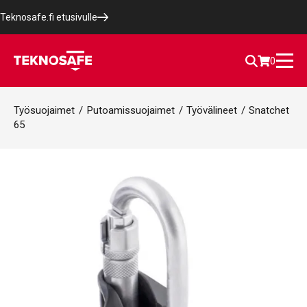
Teknosafe.fi etusivulle
0
Työsuojaimet
/
Putoamissuojaimet
/
Työvälineet
/
Snatchet
65