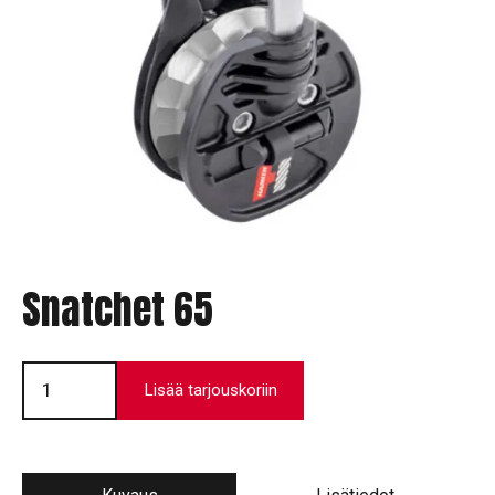
Snatchet 65
Snatchet
65
Lisää tarjouskoriin
määrä