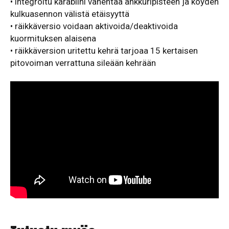
• integroitu karabiini vähentää ankkuripisteen ja köyden
kulkuasennon välistä etäisyyttä
• räikkäversio voidaan aktivoida/deaktivoida
kuormituksen alaisena
• räikkäversion uritettu kehrä tarjoaa 15 kertaisen
pitovoiman verrattuna sileään kehrään