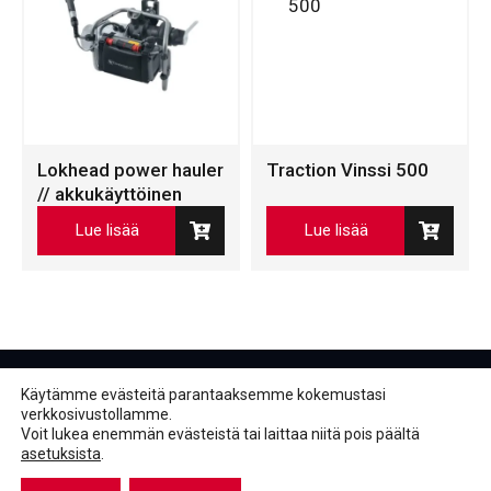
Lokhead power hauler
Traction Vinssi 500
// akkukäyttöinen
Lue lisää
Lue lisää
Käytämme evästeitä parantaaksemme kokemustasi
verkkosivustollamme.
Voit lukea enemmän evästeistä tai laittaa niitä pois päältä
asetuksista
.
Facebook
LinkedIn
LinkedIn