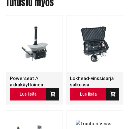
Tutustu myös
Powerseat //
Lokhead-vinssisarja
akkukäyttöinen
salkussa
Lue lisää
Lue lisää