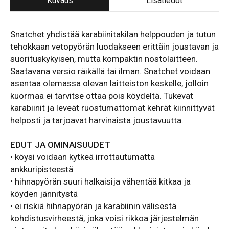
Kuvaus
Lisätiedot
Snatchet yhdistää karabiinitakilan helppouden ja tutun
tehokkaan vetopyörän luodakseen erittäin joustavan ja
suorituskykyisen, mutta kompaktin nostolaitteen.
Saatavana versio räikällä tai ilman. Snatchet voidaan
asentaa olemassa olevan laitteiston keskelle, jolloin
kuormaa ei tarvitse ottaa pois köydeltä. Tukevat
karabiinit ja leveät ruostumattomat kehrät kiinnittyvät
helposti ja tarjoavat harvinaista joustavuutta.
EDUT JA OMINAISUUDET
• köysi voidaan kytkeä irrottautumatta
ankkuripisteestä
• hihnapyörän suuri halkaisija vähentää kitkaa ja
köyden jännitystä
• ei riskiä hihnapyörän ja karabiinin välisestä
kohdistusvirheestä, joka voisi rikkoa järjestelmän