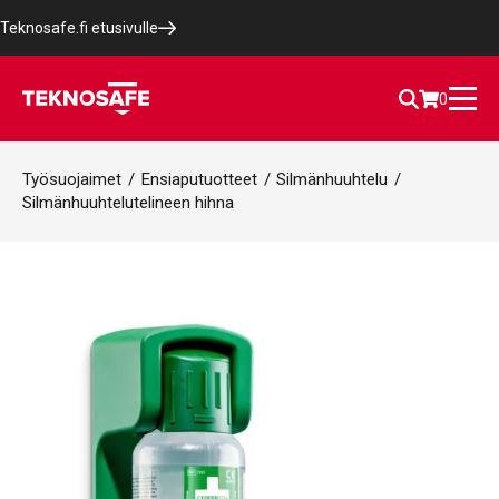
Teknosafe.fi etusivulle
0
Työsuojaimet
/
Ensiaputuotteet
/
Silmänhuuhtelu
/
Silmänhuuhtelutelineen hihna