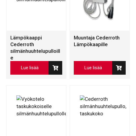
Lämpökaappi
Muuntaja Cederroth
Cederroth
Lämpökaapille
silmänhuuhtelupulloill
e
Lue lisää
Lue lisää