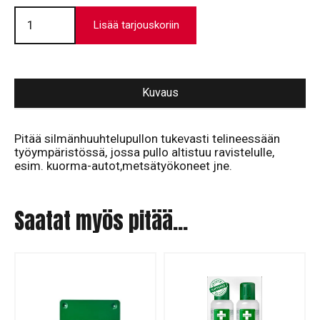
Silmänhuuhtelutelineen
hihna
Lisää tarjouskoriin
määrä
Kuvaus
Pitää silmänhuuhtelupullon tukevasti telineessään
työympäristössä, jossa pullo altistuu ravistelulle,
esim. kuorma-autot,metsätyökoneet jne.
Saatat myös pitää...