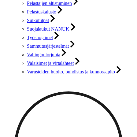
Pelastajien altistuminen
Pelastuskalusto
Sulkutulpat
Suojalaukut NANUK
Työsuojaimet
Sammutusjärjestelmät
Vahingontorjunta
Valaisimet ja virtalähteet
Varusteiden huolto, puhdistus ja kunnossapito