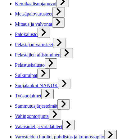
Kemikaalisuojapuvut
Metsäpalovarusteet
Mittaus ja valvonta
Palokalusto
Pelastajan varusteet
Pelastajien altistuminen
Pelastuskalusto
Sulkutulpat
Suojalaukut NANUK
Työsuojaimet
Sammutusjärjestelmät
Vahingontorjunta
Valaisimet ja virtalähteet
Varusteiden huolto, puhdistus ja kunnossapito