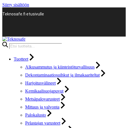
Siirry sisältöön
Teknosafe.fi etusivulle
Products
search
Tuotteet
Alkusammutus ja kiinteistöturvallisuus
Dekontaminaatiosuihkut ja ilmakaariteltat
Harjoitusvälineet
Kemikaalisuojapuvut
Metsäpalovarusteet
Mittaus ja valvonta
Palokalusto
Pelastajan varusteet