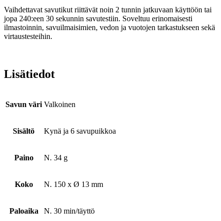
Vaihdettavat savutikut riittävät noin 2 tunnin jatkuvaan käyttöön tai
jopa 240:een 30 sekunnin savutestiin. Soveltuu erinomaisesti
ilmastoinnin, savuilmaisimien, vedon ja vuotojen tarkastukseen sekä
virtaustesteihin.
Lisätiedot
Savun väri
Valkoinen
Sisältö
Kynä ja 6 savupuikkoa
Paino
N. 34 g
Koko
N. 150 x Ø 13 mm
Paloaika
N. 30 min/täyttö