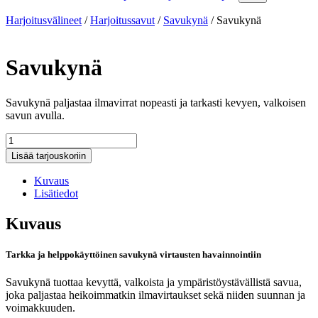
Harjoitusvälineet
/
Harjoitussavut
/
Savukynä
/
Savukynä
Savukynä
Savukynä paljastaa ilmavirrat nopeasti ja tarkasti kevyen, valkoisen
savun avulla.
Savukynä
määrä
Lisää tarjouskoriin
Kuvaus
Lisätiedot
Kuvaus
Tarkka ja helppokäyttöinen savukynä virtausten havainnointiin
Savukynä tuottaa kevyttä, valkoista ja ympäristöystävällistä savua,
joka paljastaa heikoimmatkin ilmavirtaukset sekä niiden suunnan ja
voimakkuuden.