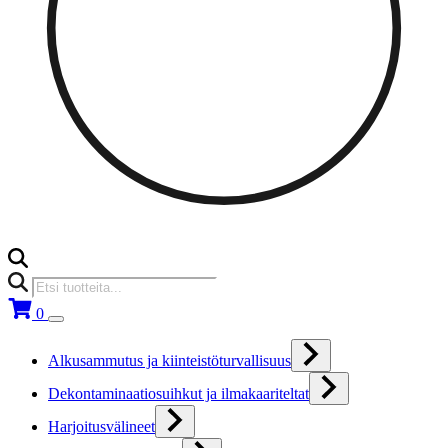
Products
search
0
Alkusammutus ja kiinteistöturvallisuus
Dekontaminaatiosuihkut ja ilmakaariteltat
Harjoitusvälineet