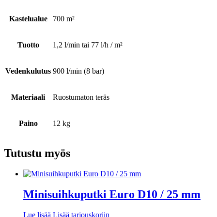
Kastelualue
700 m²
Tuotto
1,2 l/min tai 77 l/h / m²
Vedenkulutus
900 l/min (8 bar)
Materiaali
Ruostumaton teräs
Paino
12 kg
Tutustu myös
Minisuihkuputki Euro D10 / 25 mm
Lue lisää
Lisää tarjouskoriin