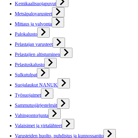
Kemikaalisuojapuvut
Metsäpalovarusteet
Mittaus ja valvonta
Palokalusto
Pelastajan varusteet
Pelastajien altistuminen
Pelastuskalusto
Sulkutulpat
Suojalaukut NANUK
Työsuojaimet
Sammutusjärjestelmät
Vahingontorjunta
Valaisimet ja virtalähteet
Varusteiden huolto, puhdistus ja kunnossapito