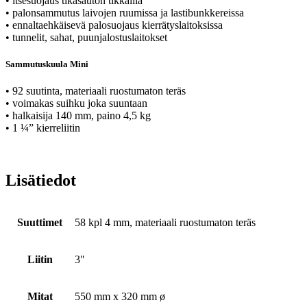
• itsesuojaus tikasauton tikkailla
• palonsammutus laivojen ruumissa ja lastibunkkereissa
• ennaltaehkäisevä palosuojaus kierrätyslaitoksissa
• tunnelit, sahat, puunjalostuslaitokset
Sammutuskuula Mini
• 92 suutinta, materiaali ruostumaton teräs
• voimakas suihku joka suuntaan
• halkaisija 140 mm, paino 4,5 kg
• 1 ¼” kierreliitin
Lisätiedot
Suuttimet
58 kpl 4 mm, materiaali ruostumaton teräs
Liitin
3″
Mitat
550 mm x 320 mm ø