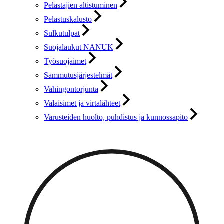
Pelastajien altistuminen
Pelastuskalusto
Sulkutulpat
Suojalaukut NANUK
Työsuojaimet
Sammutusjärjestelmät
Vahingontorjunta
Valaisimet ja virtalähteet
Varusteiden huolto, puhdistus ja kunnossapito