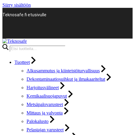
Siirry sisältöön
Teknosafe.fi etusivulle
Products
search
Tuotteet
Alkusammutus ja kiinteistöturvallisuus
Dekontaminaatiosuihkut ja ilmakaariteltat
Harjoitusvälineet
Kemikaalisuojapuvut
Metsäpalovarusteet
Mittaus ja valvonta
Palokalusto
Pelastajan varusteet