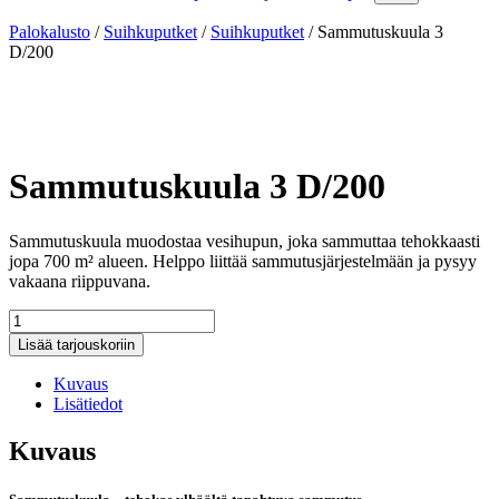
Palokalusto
/
Suihkuputket
/
Suihkuputket
/
Sammutuskuula 3
D/200
Sammutuskuula 3 D/200
Sammutuskuula muodostaa vesihupun, joka sammuttaa tehokkaasti
jopa 700 m² alueen. Helppo liittää sammutusjärjestelmään ja pysyy
vakaana riippuvana.
Sammutuskuula
3
Lisää tarjouskoriin
D/200
määrä
Kuvaus
Lisätiedot
Kuvaus