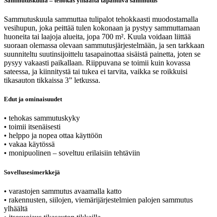
Sammutuskuula – tehokas ylhäältä tapahtuva sammutus
Sammutuskuula sammuttaa tulipalot tehokkaasti muodostamalla
vesihupun, joka peittää tulen kokonaan ja pystyy sammuttamaan
huoneita tai laajoja alueita, jopa 700 m². Kuula voidaan liittää
suoraan olemassa olevaan sammutusjärjestelmään, ja sen tarkkaan
suunniteltu suutinsijoittelu tasapainottaa sisäistä painetta, joten se
pysyy vakaasti paikallaan. Riippuvana se toimii kuin kovassa
sateessa, ja kiinnitystä tai tukea ei tarvita, vaikka se roikkuisi
tikasauton tikkaissa 3” letkussa.
Edut ja ominaisuudet
• tehokas sammutuskyky
• toimii itsenäisesti
• helppo ja nopea ottaa käyttöön
• vakaa käytössä
• monipuolinen – soveltuu erilaisiin tehtäviin
Sovellusesimerkkejä
• varastojen sammutus avaamalla katto
• rakennusten, siilojen, viemärijärjestelmien palojen sammutus
ylhäältä