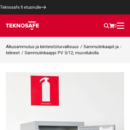
Teknosafe.fi etusivulle
0
Alkusammutus ja kiinteistöturvallisuus
/
Sammutinkaapit ja -
telineet
/
Sammutinkaappi PV 5/12, muovilukolla