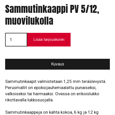
Sammutinkaappi PV 5/12,
muovilukolla
Sammutinkaappi
PV
Lisää tarjouskoriin
5/12,
muovilukolla
määrä
Kuvaus
Sammutinkaapit valmistetaan 1,25 mm teräslevystä.
Perusmallit on epoksijauhemaalattu punaiseksi,
valkoiseksi tai harmaaksi. Ovessa on erikoislukko
rikottavalla lukkosuojalla.
Sammutinkaappeja on kahta kokoa, 6 kg ja 12 kg