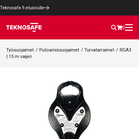
Teknosafe.fi etusivulle
0
Työsuojaimet
/
Putoamissuojaimet
/
Turvatarraimet
/
RGA3
| 15 m vaijeri