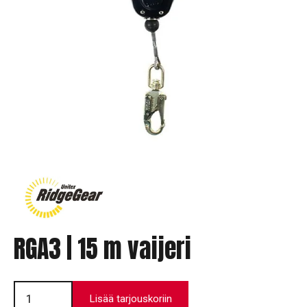
RGA3 | 15 m vaijeri
RGA3
|
Lisää tarjouskoriin
15