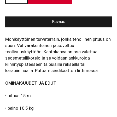
m
vaijeri
määrä
Kuvaus
Monikäyttöinen turvatarrain, jonka tehollinen pituus on
suuri. Vahvarakenteinen ja soveltuu
teollisuuskäyttöön. Kantokahva on osa valettua
seosmetallikotelo ja se voidaan ankkuroida
kiinnityspisteeseen taipuisilla rakseilla tai
karabiinihaalla. Putoamisindikaattori liittimessä.
OMINAISUUDET JA EDUT
• pituus 15 m
• paino 10,5 kg