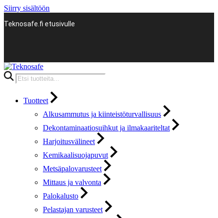
Siirry sisältöön
Teknosafe.fi etusivulle
Products
search
Tuotteet
Alkusammutus ja kiinteistöturvallisuus
Dekontaminaatiosuihkut ja ilmakaariteltat
Harjoitusvälineet
Kemikaalisuojapuvut
Metsäpalovarusteet
Mittaus ja valvonta
Palokalusto
Pelastajan varusteet