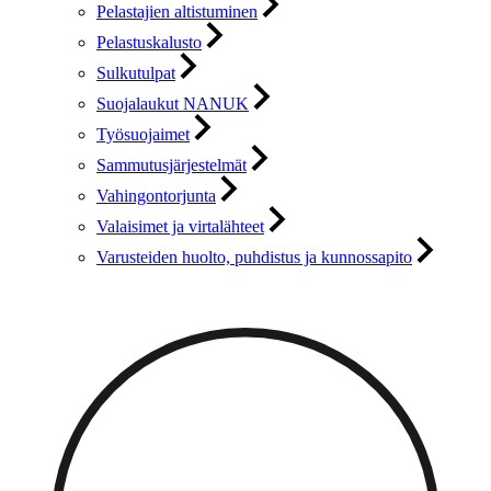
Pelastajien altistuminen
Pelastuskalusto
Sulkutulpat
Suojalaukut NANUK
Työsuojaimet
Sammutusjärjestelmät
Vahingontorjunta
Valaisimet ja virtalähteet
Varusteiden huolto, puhdistus ja kunnossapito