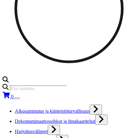
Products
search
0
Alkusammutus ja kiinteistöturvallisuus
Dekontaminaatiosuihkut ja ilmakaariteltat
Harjoitusvälineet