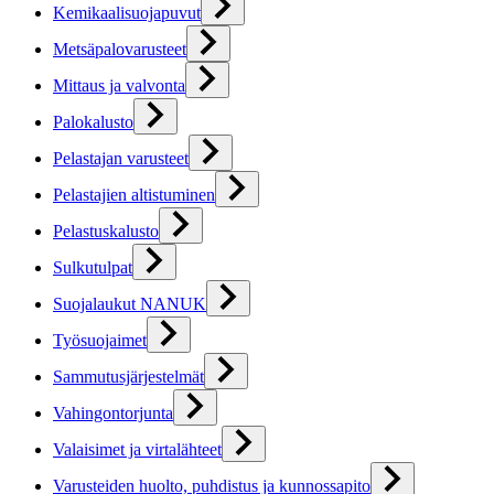
Kemikaalisuojapuvut
Metsäpalovarusteet
Mittaus ja valvonta
Palokalusto
Pelastajan varusteet
Pelastajien altistuminen
Pelastuskalusto
Sulkutulpat
Suojalaukut NANUK
Työsuojaimet
Sammutusjärjestelmät
Vahingontorjunta
Valaisimet ja virtalähteet
Varusteiden huolto, puhdistus ja kunnossapito