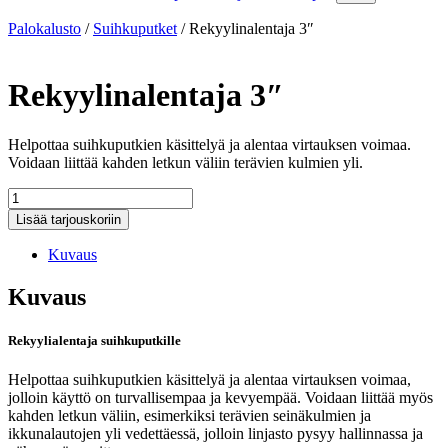
Palokalusto
/
Suihkuputket
/
Rekyylinalentaja 3″
Rekyylinalentaja 3″
Helpottaa suihkuputkien käsittelyä ja alentaa virtauksen voimaa.
Voidaan liittää kahden letkun väliin terävien kulmien yli.
Rekyylinalentaja
3"
Lisää tarjouskoriin
määrä
Kuvaus
Kuvaus
Rekyylialentaja suihkuputkille
Helpottaa suihkuputkien käsittelyä ja alentaa virtauksen voimaa,
jolloin käyttö on turvallisempaa ja kevyempää. Voidaan liittää myös
kahden letkun väliin, esimerkiksi terävien seinäkulmien ja
ikkunalautojen yli vedettäessä, jolloin linjasto pysyy hallinnassa ja