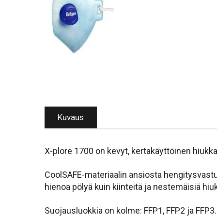
Kuvaus
X-plore 1700 on kevyt, kertakäyttöinen hiukk
CoolSAFE-materiaalin ansiosta hengitysvastus
hienoa pölyä kuin kiinteitä ja nestemäisiä hiu
Suojausluokkia on kolme: FFP1, FFP2 ja FFP3.