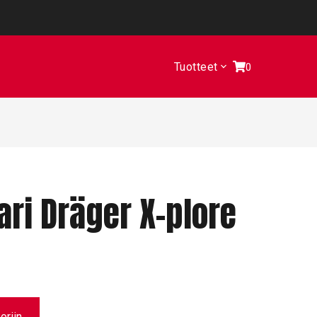
Tuotteet
0
ri Dräger X-plore
oriin