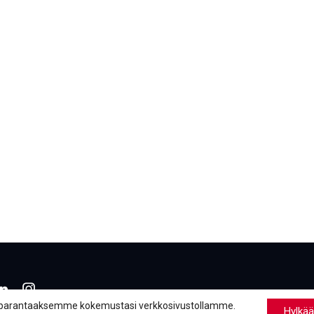
book
inkedIn
LinkedIn
parantaaksemme kokemustasi verkkosivustollamme.
Hylkää