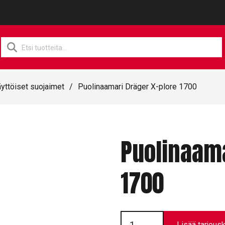
Products
search
yttöiset suojaimet
/
Puolinaamari Dräger X-plore 1700
Puolinaama
1700
Puolinaamari
Dräger
Lisää tarjousk