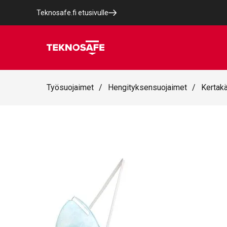
Teknosafe.fi etusivulle
Työsuojaimet
/
Hengityksensuojaimet
/
Kertakä