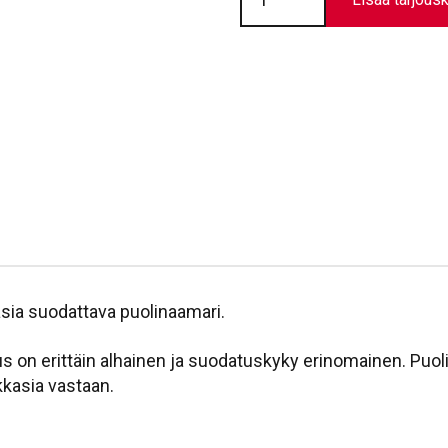
X-
plore
1700
määrä
asia suodattava puolinaamari.
 on erittäin alhainen ja suodatuskyky erinomainen. Puol
kkasia vastaan.