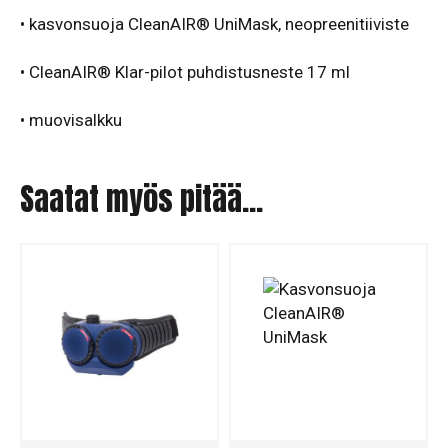
• kasvonsuoja CleanAIR® UniMask, neopreenitiiviste
• CleanAIR® Klar-pilot puhdistusneste 17 ml
•
muovisalkku
Saatat myös pitää...