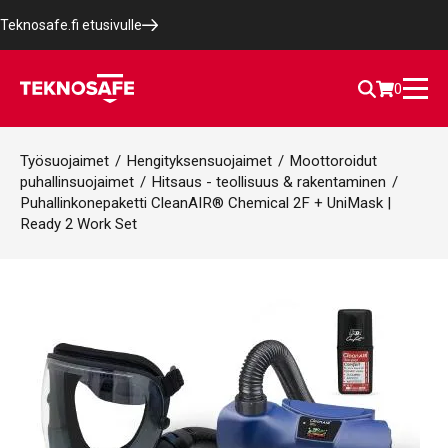
Teknosafe.fi etusivulle
0
Työsuojaimet
/
Hengityksensuojaimet
/
Moottoroidut
puhallinsuojaimet
/
Hitsaus - teollisuus & rakentaminen
/
Puhallinkonepaketti CleanAIR® Chemical 2F + UniMask |
Ready 2 Work Set