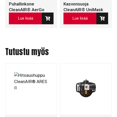
Puhallinkone
Kasvonsuoja
CleanAIR® AerGo
CleanAIR® UniMask
Lue lisää
Lue lisää
Tutustu myös