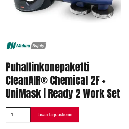
Puhallinkonepaketti
CleanAIR® Chemical 2F +
UniMask | Ready 2 Work Set
Puhallinkonepaketti
CleanAIR®
Lisää tarjouskoriin
Chemical
2F
+