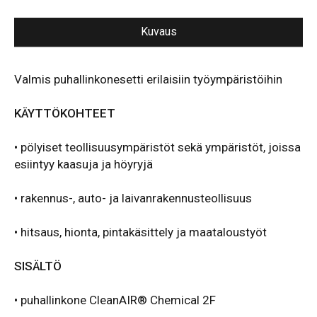
UniMask
|
Ready
Kuvaus
2
Work
Set
määrä
Valmis puhallinkonesetti erilaisiin työympäristöihin
KÄYTTÖKOHTEET
• pölyiset teollisuusympäristöt sekä ympäristöt, joissa
esiintyy kaasuja ja höyryjä
• rakennus-, auto- ja laivanrakennusteollisuus
• hitsaus, hionta, pintakäsittely ja maataloustyöt
SISÄLTÖ
• puhallinkone CleanAIR® Chemical 2F