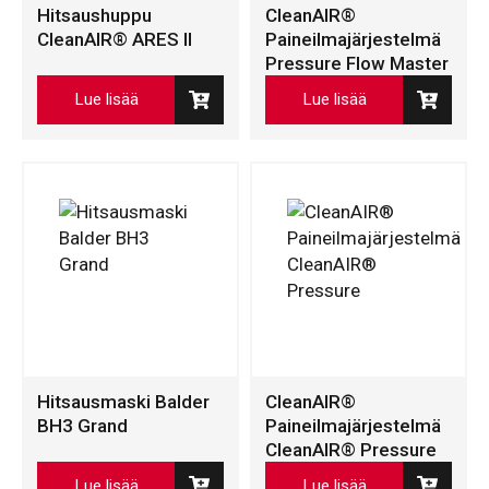
Hitsaushuppu
CleanAIR®
CleanAIR® ARES II
Paineilmajärjestelmä
Pressure Flow Master
Lue lisää
Lue lisää
Hitsausmaski Balder
CleanAIR®
BH3 Grand
Paineilmajärjestelmä
CleanAIR® Pressure
Lue lisää
Lue lisää