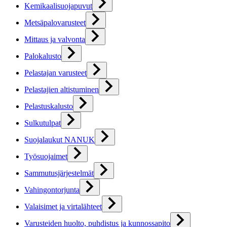
Kemikaalisuojapuvut
Metsäpalovarusteet
Mittaus ja valvonta
Palokalusto
Pelastajan varusteet
Pelastajien altistuminen
Pelastuskalusto
Sulkutulpat
Suojalaukut NANUK
Työsuojaimet
Sammutusjärjestelmät
Vahingontorjunta
Valaisimet ja virtalähteet
Varusteiden huolto, puhdistus ja kunnossapito