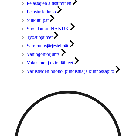
Pelastajien altistuminen
Pelastuskalusto
Sulkutulpat
Suojalaukut NANUK
Työsuojaimet
Sammutusjärjestelmät
Vahingontorjunta
Valaisimet ja virtalähteet
Varusteiden huolto, puhdistus ja kunnossapito