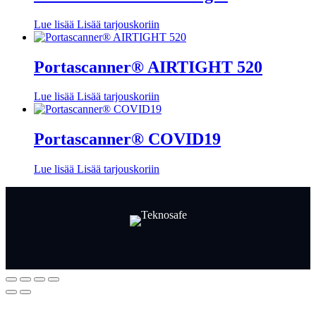
Lue lisää
Lisää tarjouskoriin
Portascanner® AIRTIGHT 520
Lue lisää
Lisää tarjouskoriin
Portascanner® COVID19
Lue lisää
Lisää tarjouskoriin
Facebook
LinkedIn
LinkedIn