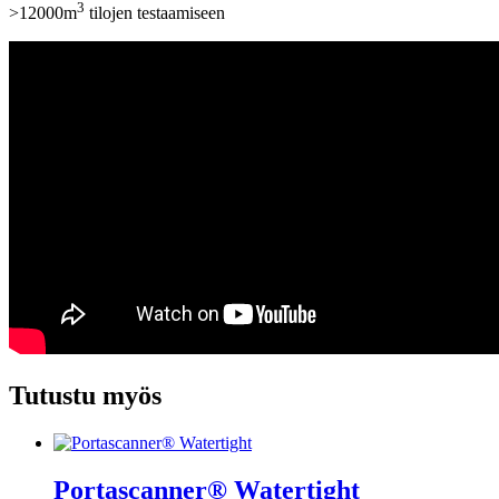
3
>12000m
tilojen testaamiseen
Tutustu myös
Portascanner® Watertight