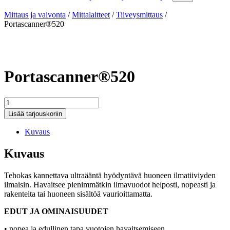
Mittaus ja valvonta
/
Mittalaitteet
/
Tiiveysmittaus
/
Portascanner®520
Portascanner®520
Portascanner®520
määrä
Lisää tarjouskoriin
Kuvaus
Kuvaus
Tehokas kannettava ultraääntä hyödyntävä huoneen ilmatiiviyden
ilmaisin. Havaitsee pienimmätkin ilmavuodot helposti, nopeasti ja
rakenteita tai huoneen sisältöä vaurioittamatta.
EDUT JA OMINAISUUDET
• nopea ja edullinen tapa vuotojen havaitsemiseen