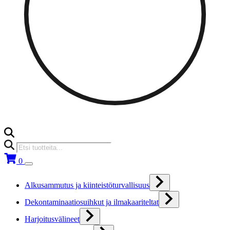
Products
search
0
Alkusammutus ja kiinteistöturvallisuus
Dekontaminaatiosuihkut ja ilmakaariteltat
Harjoitusvälineet