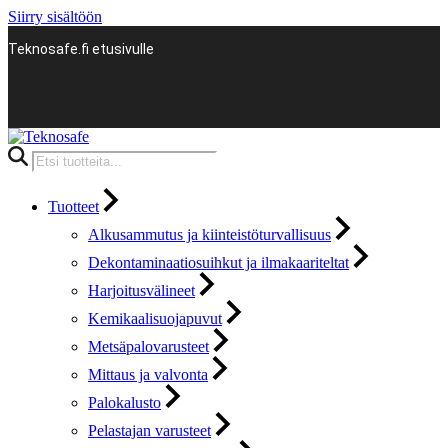
Siirry sisältöön
Teknosafe.fi etusivulle
Products
search
Tuotteet
Alkusammutus ja kiinteistöturvallisuus
Dekontaminaatiosuihkut ja ilmakaariteltat
Harjoitusvälineet
Kemikaalisuojapuvut
Metsäpalovarusteet
Mittaus ja valvonta
Palokalusto
Pelastajan varusteet