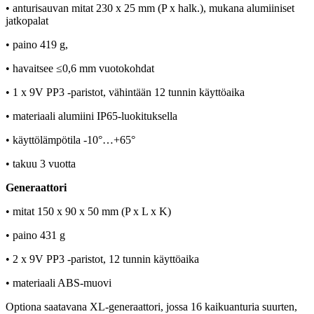
• anturisauvan mitat 230 x 25 mm (P x halk.), mukana alumiiniset
jatkopalat
• paino 419 g,
• havaitsee ≤0,6 mm vuotokohdat
• 1 x 9V PP3 -paristot, vähintään 12 tunnin käyttöaika
• materiaali alumiini IP65-luokituksella
• käyttölämpötila -10°…+65°
• takuu 3 vuotta
Generaattori
• mitat 150 x 90 x 50 mm (P x L x K)
• paino 431 g
• 2 x 9V PP3 -paristot, 12 tunnin käyttöaika
• materiaali ABS-muovi
Optiona saatavana XL-generaattori, jossa 16 kaikuanturia suurten,