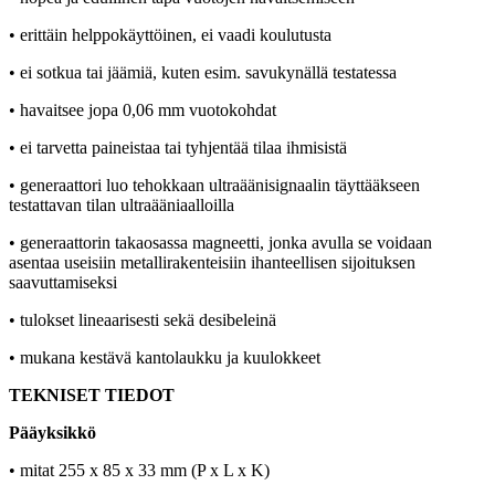
• erittäin helppokäyttöinen, ei vaadi koulutusta
• ei sotkua tai jäämiä, kuten esim. savukynällä testatessa
• havaitsee jopa 0,06 mm vuotokohdat
• ei tarvetta paineistaa tai tyhjentää tilaa ihmisistä
• generaattori luo tehokkaan ultraäänisignaalin täyttääkseen
testattavan tilan ultraääniaalloilla
• generaattorin takaosassa magneetti, jonka avulla se voidaan
asentaa useisiin metallirakenteisiin ihanteellisen sijoituksen
saavuttamiseksi
• tulokset lineaarisesti sekä desibeleinä
• mukana kestävä kantolaukku ja kuulokkeet
TEKNISET TIEDOT
Pääyksikkö
• mitat 255 x 85 x 33 mm (P x L x K)