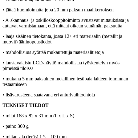
• jättää huomioimatta jopa 20 mm paksun maalikerroksen
• A-skannaus- ja oskilloskooppitoiminto avustavat mittauksissa ja
auttavat varmistamaan, että mittaat oikean seinämän paksuutta
• laaja sisäinen tietokanta, jossa 12+ eri materiaalin (metallit ja
muovit) ääninopeustiedot
• mahdollisuus syöttää mukautettuja materiaalitietoja
• taustavalaistu LCD-näyttö mahdollistaa työskentelyn myös
pimeissä tiloissa
• mukana 5 mm paksuinen metallinen testipala laitteen toiminnan
testaamiseen
• lisävarusteena saatavana eri anturivaihtoehtoja
TEKNISET TIEDOT
• mitat 168 x 82 x 31 mm (P x L x S)
• paino 300 g
• mittausala (teräs) 1,5…100 mm