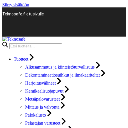
Siirry sisältöön
Teknosafe.fi etusivulle
Products
search
Tuotteet
Alkusammutus ja kiinteistöturvallisuus
Dekontaminaatiosuihkut ja ilmakaariteltat
Harjoitusvälineet
Kemikaalisuojapuvut
Metsäpalovarusteet
Mittaus ja valvonta
Palokalusto
Pelastajan varusteet