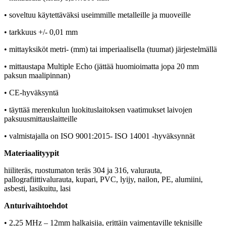
• soveltuu käytettäväksi useimmille metalleille ja muoveille
• tarkkuus +/- 0,01 mm
• mittayksiköt metri- (mm) tai imperiaalisella (tuumat) järjestelmällä
• mittaustapa Multiple Echo (jättää huomioimatta jopa 20 mm
paksun maalipinnan)
• CE-hyväksyntä
• täyttää merenkulun luokituslaitoksen vaatimukset laivojen
paksuusmittauslaitteille
• valmistajalla on ISO 9001:2015- ISO 14001 -hyväksynnät
Materiaalityypit
hiiliteräs, ruostumaton teräs 304 ja 316, valurauta,
pallografiittivalurauta, kupari, PVC, lyijy, nailon, PE, alumiini,
asbesti, lasikuitu, lasi
Anturivaihtoehdot
• 2,25 MHz –
12mm halkaisija, erittäin vaimentaville teknisille