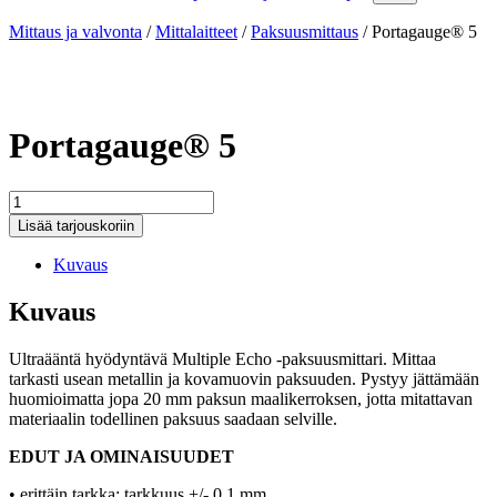
Mittaus ja valvonta
/
Mittalaitteet
/
Paksuusmittaus
/
Portagauge® 5
Portagauge® 5
Portagauge®
5
Lisää tarjouskoriin
määrä
Kuvaus
Kuvaus
Ultraääntä hyödyntävä Multiple Echo -paksuusmittari. Mittaa
tarkasti usean metallin ja kovamuovin paksuuden. Pystyy jättämään
huomioimatta jopa 20 mm paksun maalikerroksen, jotta mitattavan
materiaalin todellinen paksuus saadaan selville.
EDUT JA OMINAISUUDET
• erittäin tarkka; tarkkuus +/- 0,1 mm