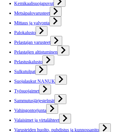
Kemikaalisuojapuvut
Metsäpalovarusteet
Mittaus ja valvonta
Palokalusto
Pelastajan varusteet
Pelastajien altistuminen
Pelastuskalusto
Sulkutulpat
Suojalaukut NANUK
Työsuojaimet
Sammutusjärjestelmät
Vahingontorjunta
Valaisimet ja virtalähteet
Varusteiden huolto, puhdistus ja kunnossapito