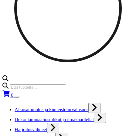
Products
search
0
Alkusammutus ja kiinteistöturvallisuus
Dekontaminaatiosuihkut ja ilmakaariteltat
Harjoitusvälineet