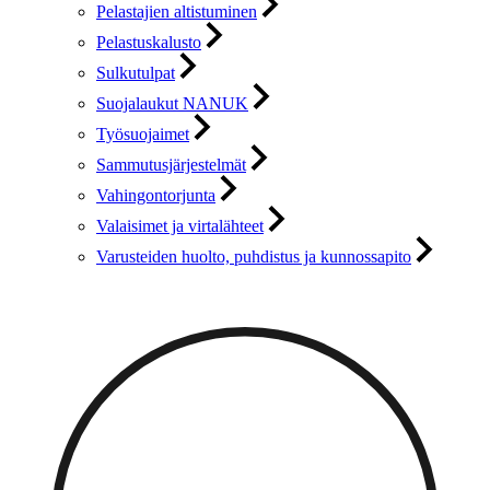
Pelastajien altistuminen
Pelastuskalusto
Sulkutulpat
Suojalaukut NANUK
Työsuojaimet
Sammutusjärjestelmät
Vahingontorjunta
Valaisimet ja virtalähteet
Varusteiden huolto, puhdistus ja kunnossapito