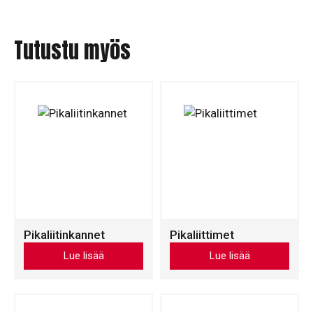
Tutustu myös
Pikaliitinkannet
Pikaliittimet
Tällä
Tällä
Lue lisää
Lue lisää
tuotteella
tuotteella
on
on
useampi
useampi