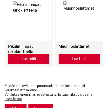
muunnelma.
muunnelma.
Voit
Voit
tehdä
tehdä
valinnat
valinnat
tuotteen
tuotteen
sivulla.
sivulla.
Pikaliitinnipat
Muunnosliittimet
ulkokierteellä
Tällä
Tällä
Lue lisää
Lue lisää
tuotteella
tuotteella
on
on
useampi
useampi
muunnelma.
muunnelma.
Voit
Voit
Käytämme evästeitä parantaaksemme kokemustasi
verkkosivustollamme.
tehdä
tehdä
Voit lukea enemmän evästeistä tai laittaa niitä pois päältä
valinnat
valinnat
asetuksista
.
Facebook
LinkedIn
LinkedIn
tuotteen
tuotteen