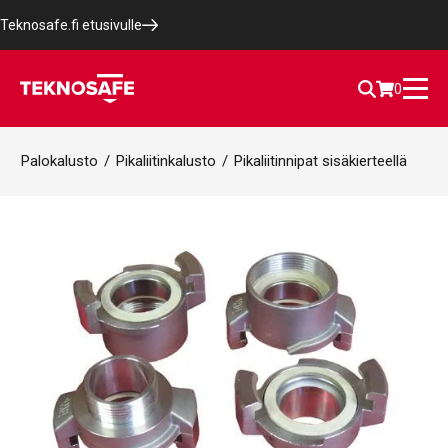
Teknosafe.fi etusivulle
0
Palokalusto
/
Pikaliitinkalusto
/
Pikaliitinnipat sisäkierteellä