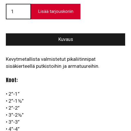
Pikaliitinnipat
sisäkierteellä
Lisää tarjouskoriin
määrä
Kuvaus
Kevytmetallista valmistetut pikaliitinnipat
sisäkierteellä putkistoihin ja armatuureihin.
Koot:
• 2”-1”
• 2”-1½”
• 2”-2”
• 3”-2½”
• 3”-3”
• 4”-4”