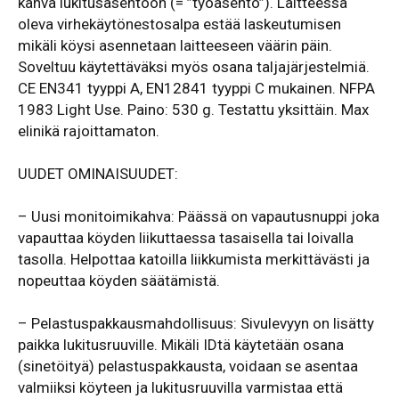
kahva lukitusasentoon (= ”työasento”). Laitteessa
oleva virhekäytönestosalpa estää laskeutumisen
mikäli köysi asennetaan laitteeseen väärin päin.
Soveltuu käytettäväksi myös osana taljajärjestelmiä.
CE EN341 tyyppi A, EN12841 tyyppi C mukainen. NFPA
1983 Light Use. Paino: 530 g. Testattu yksittäin. Max
elinikä rajoittamaton.
UUDET OMINAISUUDET:
– Uusi monitoimikahva: Päässä on vapautusnuppi joka
vapauttaa köyden liikuttaessa tasaisella tai loivalla
tasolla. Helpottaa katoilla liikkumista merkittävästi ja
nopeuttaa köyden säätämistä.
– Pelastuspakkausmahdollisuus: Sivulevyyn on lisätty
paikka lukitusruuville. Mikäli IDtä käytetään osana
(sinetöityä) pelastuspakkausta, voidaan se asentaa
valmiiksi köyteen ja lukitusruuvilla varmistaa että