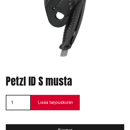
Petzl ID S musta
Petzl
ID
Lisää tarjouskoriin
S
musta
määrä