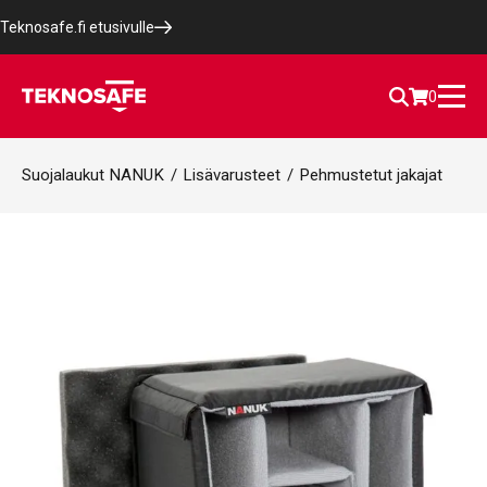
Teknosafe.fi etusivulle
0
Suojalaukut NANUK
/
Lisävarusteet
/
Pehmustetut jakajat