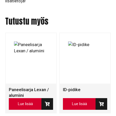
lisätietoja!
Tutustu myös
Paneelisarja Lexan /
ID-pidike
alumiini
Lue lisää
Lue lisää