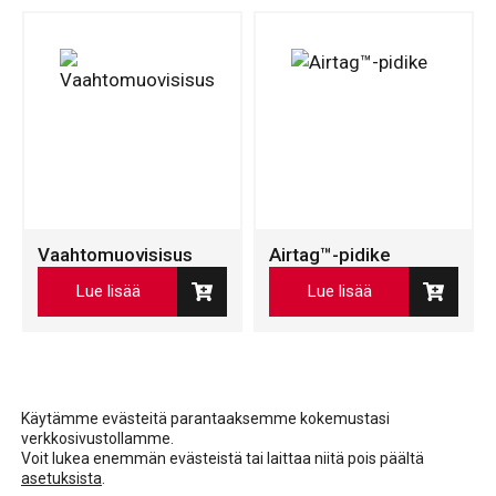
Vaahtomuovisisus
Airtag™-pidike
Lue lisää
Lue lisää
Käytämme evästeitä parantaaksemme kokemustasi
verkkosivustollamme.
Voit lukea enemmän evästeistä tai laittaa niitä pois päältä
asetuksista
.
Facebook
LinkedIn
LinkedIn