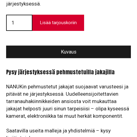
järjestyksessä.
Pehmustetut
jakajat
Lisää tarjouskoriin
määrä
Kuvaus
Pysy järjestyksessä pehmustetuilla jakajilla
NANUKin pehmustetut jakajat suojaavat varusteesi ja
pitävät ne järjestyksessä. Uudelleensijoitettavien
tarranauhakiinnikkeiden ansiosta voit mukauttaa
jakajat helposti juuri sinun tarpeisiisi – olipa kyseessä
kamerat, elektroniikka tai muut herkät komponentit.
Saatavilla useita malleja ja yhdistelmiä – kysy