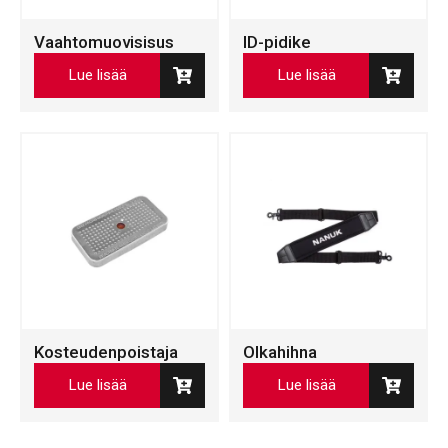
Vaahtomuovisisus
ID-pidike
Lue lisää
Lue lisää
Kosteudenpoistaja
Olkahihna
Lue lisää
Lue lisää