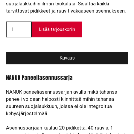
suojalaukkuihin ilman työkaluja. Sisältää kaikki
tarvittavat pidikkeet ja ruuvit vakaaseen asennukseen.
Paneeliasennussarja
määrä
Lisää tarjouskoriin
Kuvaus
NANUK Paneeliasennussarja
NANUK paneeliasennussarjan avulla mikä tahansa
paneeli voidaan helposti kiinnittää mihin tahansa
suureen suojalaukkuun, joissa ei ole integroitua
kehysjärjestelmää.
Asennussarjaan kuuluu 20 pidikettä, 40 ruuvia, 1