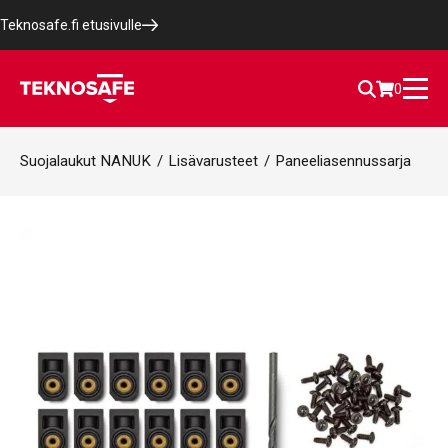
Teknosafe.fi etusivulle
0
Suojalaukut NANUK
/
Lisävarusteet
/
Paneeliasennussarja