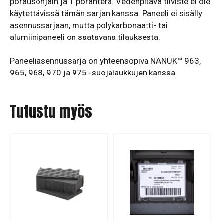
porausohjain ja 1 poranterä. Vedenpitävä tiiviste ei ole
käytettävissä tämän sarjan kanssa. Paneeli ei sisälly
asennussarjaan, mutta polykarbonaatti- tai
alumiinipaneeli on saatavana tilauksesta.
Paneeliasennussarja on yhteensopiva NANUK™ 963,
965, 968, 970 ja 975 -suojalaukkujen kanssa.
Tutustu myös