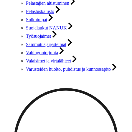
Pelastajien altistuminen
Pelastuskalusto
Sulkutulpat
Suojalaukut NANUK
Työsuojaimet
Sammutusjärjestelmät
Vahingontorjunta
Valaisimet ja virtalähteet
Varusteiden huolto, puhdistus ja kunnossapito