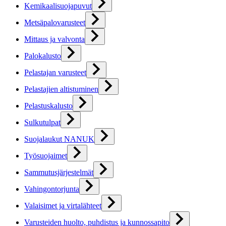
Kemikaalisuojapuvut
Metsäpalovarusteet
Mittaus ja valvonta
Palokalusto
Pelastajan varusteet
Pelastajien altistuminen
Pelastuskalusto
Sulkutulpat
Suojalaukut NANUK
Työsuojaimet
Sammutusjärjestelmät
Vahingontorjunta
Valaisimet ja virtalähteet
Varusteiden huolto, puhdistus ja kunnossapito