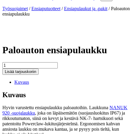
Työsuojaimet
/
Ensiaputuotteet
/
Ensiapulaukut ja -pakit
/
Paloauton
ensiapulaukku
Paloauton ensiapulaukku
Paloauton
ensiapulaukku
Lisää tarjouskoriin
määrä
Kuvaus
Kuvaus
Hyvin varustettu ensiapulaukku paloautoihin. Laukkuna
NANUK
920 -suojalaukku
, joka on läpäisemätön (suojausluokitus IP67) ja
rikkoutumaton, siinä on kevyt ja kestävä NK-7- hartsikuori sekä
patentoitu Powerclaw-lukitusjärjestelmä. Ergonomisen kahvan
ansiosta laukku on mukava kantaa, ja se pysyy pois tieltä, kun