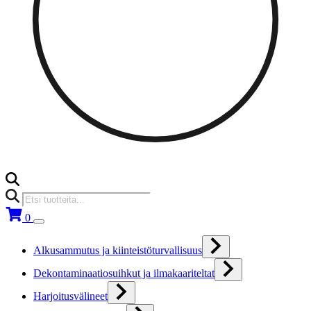
Products
search
0
Alkusammutus ja kiinteistöturvallisuus
Dekontaminaatiosuihkut ja ilmakaariteltat
Harjoitusvälineet