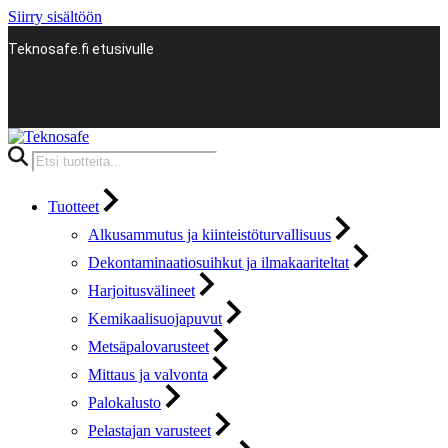
Siirry sisältöön
Teknosafe.fi etusivulle
Products
search
Tuotteet
Alkusammutus ja kiinteistöturvallisuus
Dekontaminaatiosuihkut ja ilmakaariteltat
Harjoitusvälineet
Kemikaalisuojapuvut
Metsäpalovarusteet
Mittaus ja valvonta
Palokalusto
Pelastajan varusteet