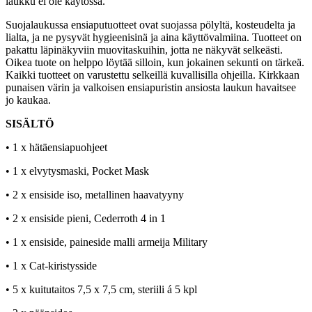
laukku ei ole käytössä.
Suojalaukussa ensiaputuotteet ovat suojassa pölyltä, kosteudelta ja
lialta, ja ne pysyvät hygieenisinä ja aina käyttövalmiina. Tuotteet on
pakattu läpinäkyviin muovitaskuihin, jotta ne näkyvät selkeästi.
Oikea tuote on helppo löytää silloin, kun jokainen sekunti on tärkeä.
Kaikki tuotteet on varustettu selkeillä kuvallisilla ohjeilla. Kirkkaan
punaisen värin ja valkoisen ensiapuristin ansiosta laukun havaitsee
jo kaukaa.
SISÄLTÖ
• 1 x hätäensiapuohjeet
• 1 x elvytysmaski, Pocket Mask
• 2 x ensiside iso, metallinen haavatyyny
• 2 x ensiside pieni, Cederroth 4 in 1
• 1 x ensiside, paineside malli armeija Military
• 1 x Cat-kiristysside
• 5 x kuitutaitos 7,5 x 7,5 cm, steriili á 5 kpl