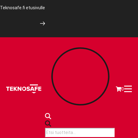
Teknosafe.fi etusivulle
0
Products
search