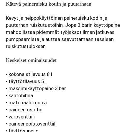
Kätevä paineruisku kotiin ja puutarhaan
Kevyt ja helppokäyttöinen paineruisku kodin ja
puutarhan ruiskutustöihin. Jopa 3 barin käyttöpaine
mahdollistaa pidemmät työjaksot ilman jatkuvaa
pumppaamista ja auttaa saavuttamaan tasaisen
ruiskutustuloksen.
Keskeiset ominaisuudet
• kokonaistilavuus 8 l
• täyttötilavuus 5 l
• maksimikäyttöpaine 3 bar
• kantohihna
• materiaali: muovi
• paineen osoitin
• varoventtiili
• paineenpoistoventtiili
• täyttösuppilo