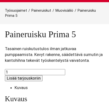
Työsuojaimet
/
Paineruiskut
/
Muovisäiliö
/
Paineruisku
Prima 5
Paineruisku Prima 5
Tasainen ruiskutustulos ilman jatkuvaa
pumppaamista. Kevyt rakenne, säädettävä sumutin ja
kantohihna tekevät työskentelystä vaivatonta.
Paineruisku
Prima
Lisää tarjouskoriin
5
määrä
Kuvaus
Kuvaus