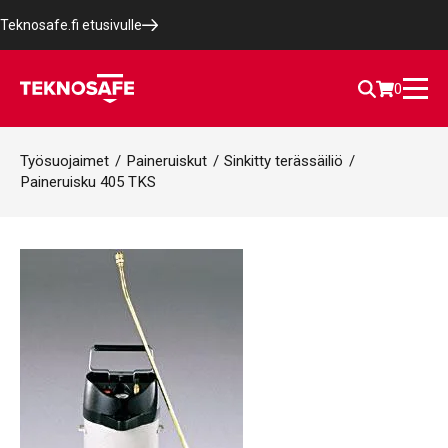
Teknosafe.fi etusivulle
0
Työsuojaimet
/
Paineruiskut
/
Sinkitty terässäiliö
/
Paineruisku 405 TKS