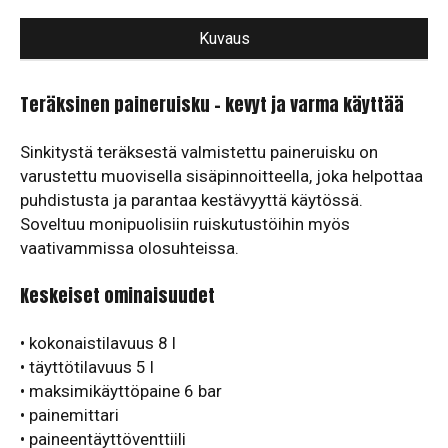
Kuvaus
Teräksinen paineruisku – kevyt ja varma käyttää
Sinkitystä teräksestä valmistettu paineruisku on
varustettu muovisella sisäpinnoitteella, joka helpottaa
puhdistusta ja parantaa kestävyyttä käytössä.
Soveltuu monipuolisiin ruiskutustöihin myös
vaativammissa olosuhteissa.
Keskeiset ominaisuudet
• kokonaistilavuus 8 l
• täyttötilavuus 5 l
• maksimikäyttöpaine 6 bar
• painemittari
• paineentäyttöventtiili