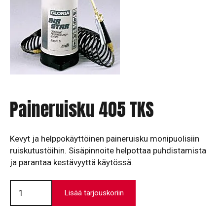
Paineruisku 405 TKS
Kevyt ja helppokäyttöinen paineruisku monipuolisiin
ruiskutustöihin. Sisäpinnoite helpottaa puhdistamista
ja parantaa kestävyyttä käytössä.
Paineruisku
405
Lisää tarjouskoriin
TKS
määrä