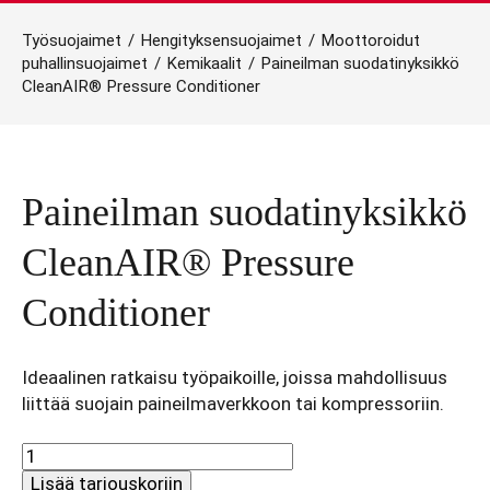
Työsuojaimet
/
Hengityksensuojaimet
/
Moottoroidut
puhallinsuojaimet
/
Kemikaalit
/
Paineilman suodatinyksikkö
CleanAIR® Pressure Conditioner
Paineilman suodatinyksikkö
CleanAIR® Pressure
Conditioner
Ideaalinen ratkaisu työpaikoille, joissa mahdollisuus
liittää suojain paineilmaverkkoon tai kompressoriin.
Paineilman
suodatinyksikkö
Lisää tarjouskoriin