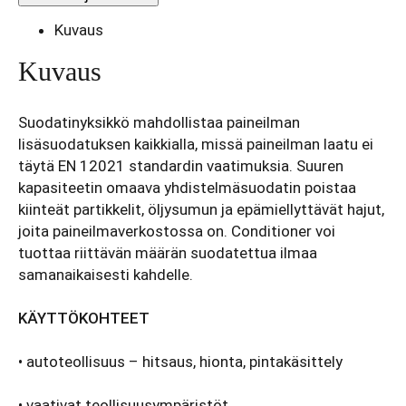
CleanAIR®
Pressure
Kuvaus
Conditioner
määrä
Kuvaus
Suodatinyksikkö mahdollistaa paineilman
lisäsuodatuksen kaikkialla, missä paineilman laatu ei
täytä EN 12021 standardin vaatimuksia. Suuren
kapasiteetin omaava yhdistelmäsuodatin poistaa
kiinteät partikkelit, öljysumun ja epämiellyttävät hajut,
joita paineilmaverkostossa on. Conditioner voi
tuottaa riittävän määrän suodatettua ilmaa
samanaikaisesti kahdelle.
KÄYTTÖKOHTEET
• autoteollisuus – hitsaus, hionta, pintakäsittely
• vaativat teollisuusympäristöt