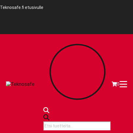
Teknosafe.fi etusivulle
0
Products
search