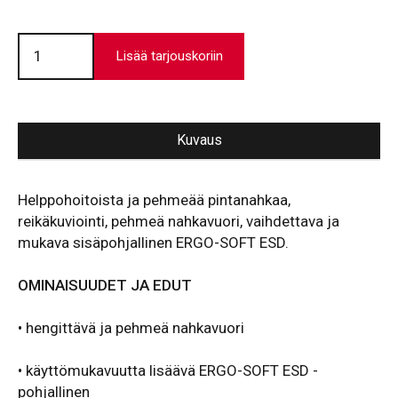
Officer
2
Lisää tarjouskoriin
määrä
Kuvaus
Helppohoitoista ja pehmeää pintanahkaa,
reikäkuviointi, pehmeä nahkavuori, vaihdettava ja
mukava sisäpohjallinen ERGO-SOFT ESD.
OMINAISUUDET JA EDUT
•
hengittävä ja pehmeä nahkavuori
• käyttömukavuutta lisäävä ERGO-SOFT ESD -
pohjallinen