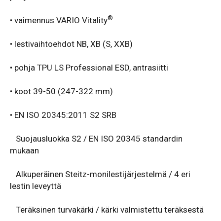
®
• vaimennus VARIO Vitality
• lestivaihtoehdot NB, XB (S, XXB)
• pohja TPU LS Professional ESD, antrasiitti
• koot 39-50 (247-322 mm)
• EN ISO 20345:2011 S2 SRB
Suojausluokka S2 / EN ISO 20345 standardin
mukaan
Alkuperäinen Steitz-monilestijärjestelmä / 4 eri
lestin leveyttä
Teräksinen turvakärki / kärki valmistettu teräksestä