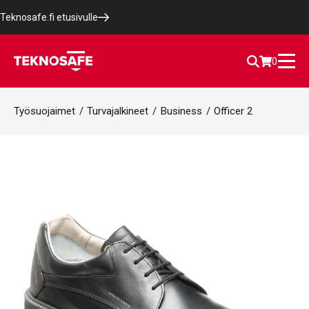
Teknosafe.fi etusivulle
0
Työsuojaimet
/
Turvajalkineet
/
Business
/
Officer 2