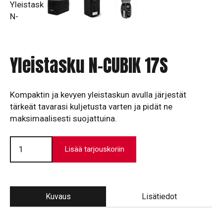
Yleistasku N-CUBIK 17S
Kompaktin ja kevyen yleistaskun avulla järjestät
tärkeät tavarasi kuljetusta varten ja pidät ne
maksimaalisesti suojattuina.
Yleistasku
N-
Lisää tarjouskoriin
CUBIK
17S
määrä
Kuvaus
Lisätiedot