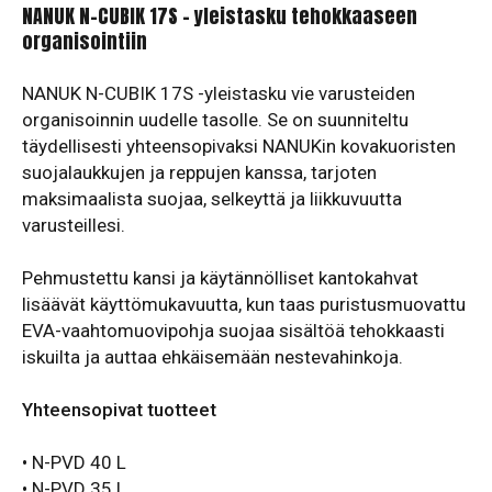
NANUK N-CUBIK 17S – yleistasku tehokkaaseen
organisointiin
NANUK N-CUBIK 17S -yleistasku vie varusteiden
organisoinnin uudelle tasolle. Se on suunniteltu
täydellisesti yhteensopivaksi NANUKin kovakuoristen
suojalaukkujen ja reppujen kanssa, tarjoten
maksimaalista suojaa, selkeyttä ja liikkuvuutta
varusteillesi.
Pehmustettu kansi ja käytännölliset kantokahvat
lisäävät käyttömukavuutta, kun taas puristusmuovattu
EVA-vaahtomuovipohja suojaa sisältöä tehokkaasti
iskuilta ja auttaa ehkäisemään nestevahinkoja.
Yhteensopivat tuotteet
• N-PVD 40 L
• N-PVD 35 L