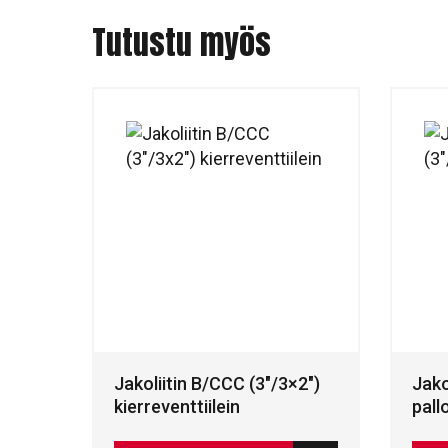
Tutustu myös
Jakoliitin B/CCC (3″/3×2″)
Jako
kierreventtiilein
pall