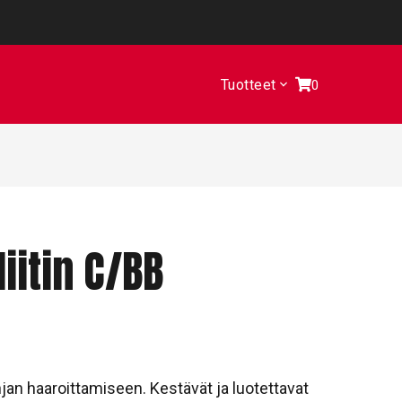
Tuotteet
0
iitin C/BB
njan haaroittamiseen. Kestävät ja luotettavat