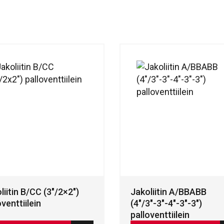
liitin B/CC (3″/2×2″)
Jakoliitin A/BBABB
oventtiilein
(4″/3″-3″-4″-3″-3″)
palloventtiilein