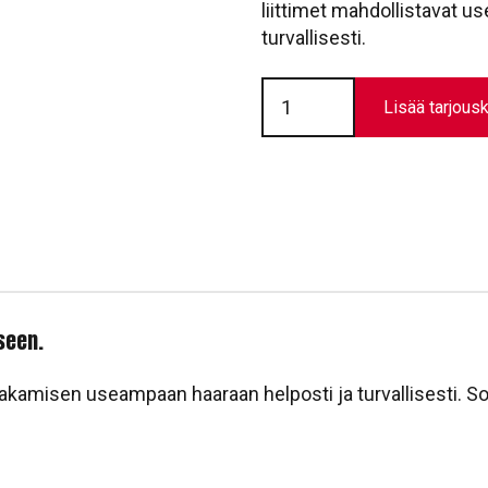
liittimet mahdollistavat u
turvallisesti.
Metsäpaloliitin
C/BB
Lisää tarjousk
(2"/2x3")
määrä
seen.
n jakamisen useampaan haaraan helposti ja turvallisesti. 