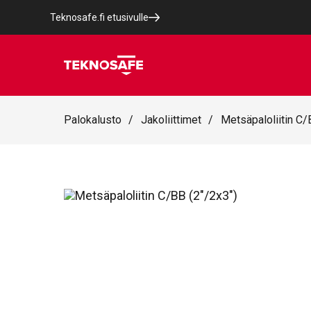
Teknosafe.fi etusivulle
Palokalusto
/
Jakoliittimet
/
Metsäpaloliitin C/