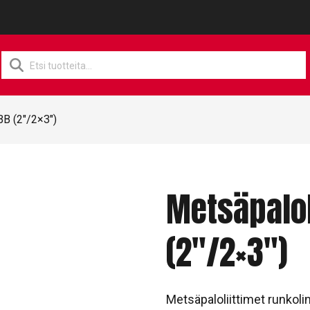
Products
search
BB (2″/2×3″)
Metsäpalol
(2″/2×3″)
Metsäpaloliittimet runkoli