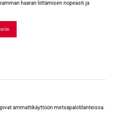
seamman haaran liittämisen nopeasti ja
oriin
Sopivat ammattikäyttöön metsäpalotilanteissa.