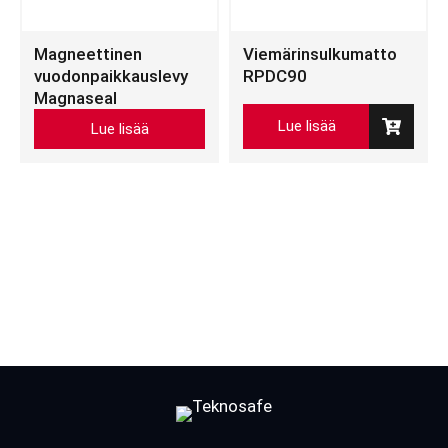
Magneettinen
Viemärinsulkumatto
vuodonpaikkauslevy
RPDC90
Magnaseal
Tällä
Lue lisää
Lue lisää
tuotteella
on
useampi
muunnelma.
Voit
tehdä
valinnat
tuotteen
sivulla.
Facebook
LinkedIn
LinkedIn