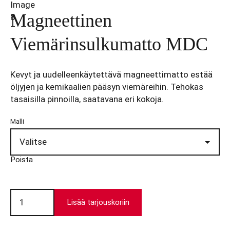
Magneettinen
Viemärinsulkumatto MDC
Kevyt ja uudelleenkäytettävä magneettimatto estää
öljyjen ja kemikaalien pääsyn viemäreihin. Tehokas
tasaisilla pinnoilla, saatavana eri kokoja.
Malli
Poista
Magneettinen
Viemärinsulkumatto
Lisää tarjouskoriin
MDC
määrä