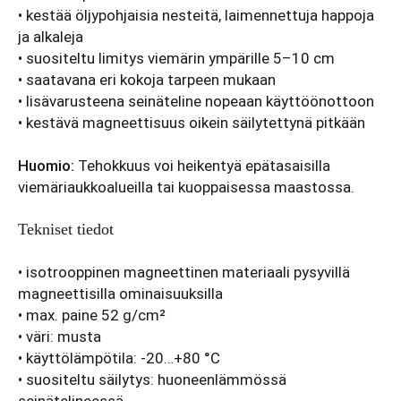
• kestää öljypohjaisia nesteitä, laimennettuja happoja
ja alkaleja
• suositeltu limitys viemärin ympärille 5–10 cm
• saatavana eri kokoja tarpeen mukaan
• lisävarusteena seinäteline nopeaan käyttöönottoon
• kestävä magneettisuus oikein säilytettynä pitkään
Huomio:
Tehokkuus voi heikentyä epätasaisilla
viemäriaukkoalueilla tai kuoppaisessa maastossa.
Tekniset tiedot
• isotrooppinen magneettinen materiaali pysyvillä
magneettisilla ominaisuuksilla
• max. paine 52 g/cm²
• väri: musta
• käyttölämpötila: -20…+80 °C
• suositeltu säilytys: huoneenlämmössä