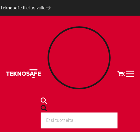
Teknosafe.fi etusivulle
0
Products
search