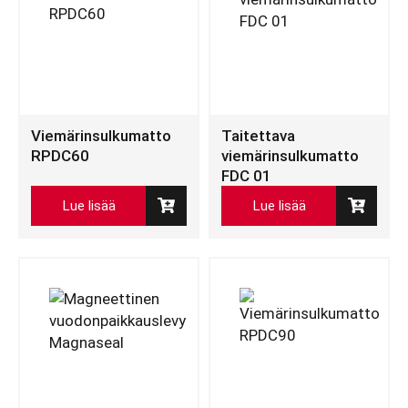
Viemärinsulkumatto
Taitettava
RPDC60
viemärinsulkumatto
FDC 01
Lue lisää
Lue lisää