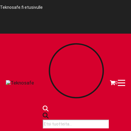
Teknosafe.fi etusivulle
0
Products
search