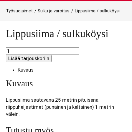
Työsuojaimet
/
Sulku ja varoitus
/
Lippusiima / sulkuköysi
Lippusiima / sulkuköysi
Lippusiima
/
Lisää tarjouskoriin
sulkuköysi
määrä
Kuvaus
Kuvaus
Lippusiima saatavana 25 metrin pituisena,
riippuheijastimet (punainen ja keltainen) 1 metrin
välein.
Tutustu myös