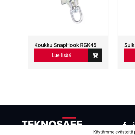
Koukku SnapHook RGK45
Sul
Lue lisää
Face
L
Käytämme evästeitä 