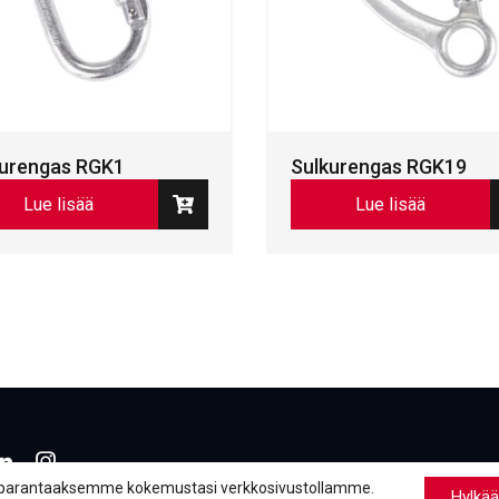
kurengas RGK1
Sulkurengas RGK19
Lue lisää
Lue lisää
book
inkedIn
LinkedIn
parantaaksemme kokemustasi verkkosivustollamme.
Hylkää