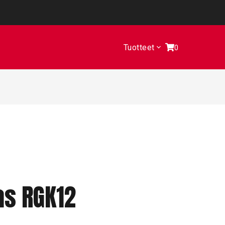
Tuotteet
0
as RGK12