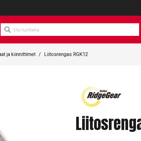
Products
search
at ja kiinnittimet
/
Liitosrengas RGK12
Liitosreng