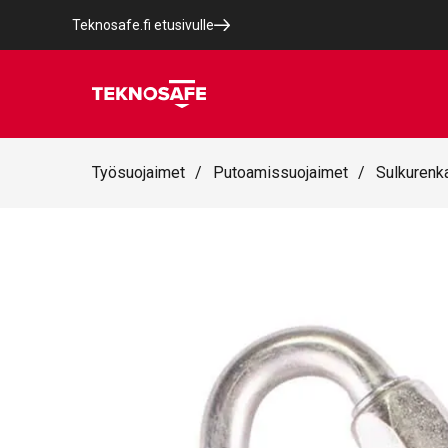
Teknosafe.fi etusivulle
Työsuojaimet
/
Putoamissuojaimet
/
Sulkurenka