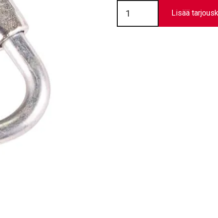
Liitosrengas
RGK12
Lisää tarjousk
määrä