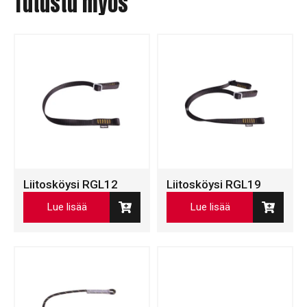
Tutustu myös
Liitosköysi RGL12
Liitosköysi RGL19
Lue lisää
Lue lisää