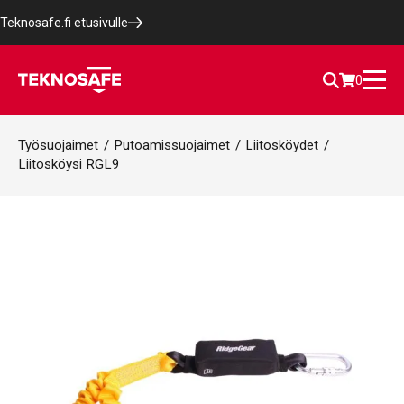
Teknosafe.fi etusivulle
0
Työsuojaimet
/
Putoamissuojaimet
/
Liitosköydet
/
Liitosköysi RGL9