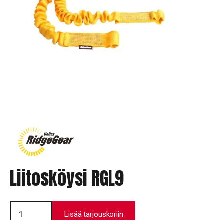
Liitosköysi RGL9
Liitosköysi
RGL9
Lisää tarjouskoriin
määrä