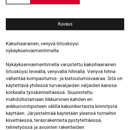
Kuvaus
Kaksihaarainen, venyvä liitosköysi
nykäyksenvaimentimella.
Nykäyksenvaimentimella varustettu kaksihaarainen
liitosköysi leveällä, venyvällä hihnalla. Venyvä hihna
vähentää kompastumis- ja kietoutumisvaaraa. Sitä on
käytettävä yhdessä
turvavaljaiden
valjaiden kanssa
korkealla työskenneltäessä. Siuunniteltu
mahdollistamaan liikkuminen kahden eri
ankkuriointipisteen välillä kaksinkertaista kiinnitystä
käyttäen. Järjestelmää käytetään yleensä torneihin
kiivettäessä, teräsrakenteita pystytettäessä,
telinetyössä ja avointen rakenteiden