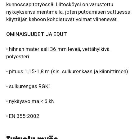
kunnossapitotyössä. Liitosköysi
on varustettu
nykäyksenvaimentimella, joten putoamisen sattuessa
käyttäjän kehoon kohdistuvat voimat vähenevät.
OMINAISUUDET JA EDUT
• hihnan materiaali 36 mm leveä, vettähylkivä
polyesteri
• pituus 1,15-1,8 m (sis. sulkurenkaan ja kiinnittimen)
• sulkurengas RGK1
• nykäysvoima < 6 kN
•
EN 355:2002