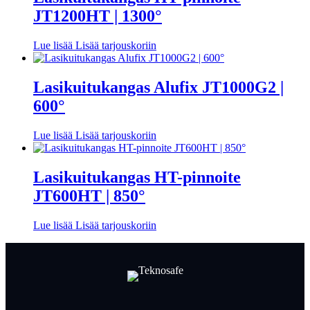
JT1200HT | 1300°
Lue lisää
Lisää tarjouskoriin
Lasikuitukangas Alufix JT1000G2 |
600°
Lue lisää
Lisää tarjouskoriin
Lasikuitukangas HT-pinnoite
JT600HT | 850°
Lue lisää
Lisää tarjouskoriin
Facebook
LinkedIn
LinkedIn