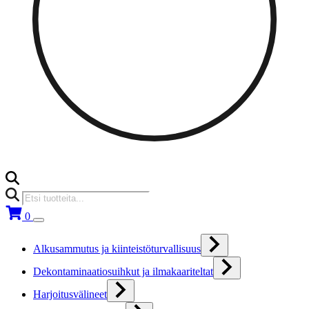
Products
search
0
Alkusammutus ja kiinteistöturvallisuus
Dekontaminaatiosuihkut ja ilmakaariteltat
Harjoitusvälineet