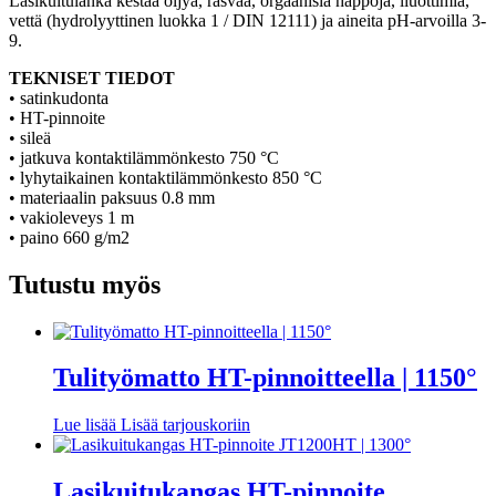
Lasikuitulanka kestää öljyä, rasvaa, orgaanisia happoja, liuottimia,
vettä (hydrolyyttinen luokka 1 / DIN 12111) ja aineita pH-arvoilla 3-
9.
TEKNISET TIEDOT
• satinkudonta
• HT-pinnoite
• sileä
• jatkuva kontaktilämmönkesto 750 °C
• lyhytaikainen kontaktilämmönkesto 850 °C
• materiaalin paksuus 0.8 mm
• vakioleveys 1 m
• paino 660 g/m2
Tutustu myös
Tulityömatto HT-pinnoitteella | 1150°
Lue lisää
Lisää tarjouskoriin
Lasikuitukangas HT-pinnoite