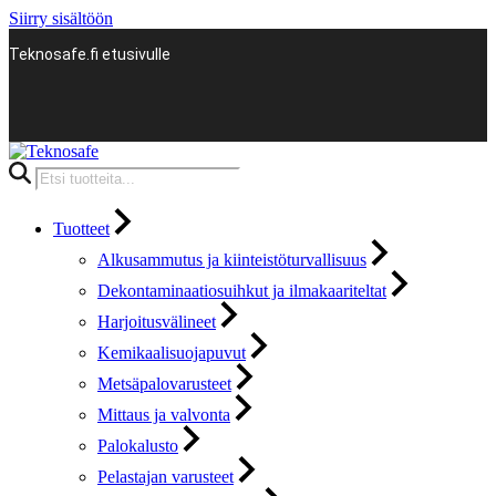
Siirry sisältöön
Teknosafe.fi etusivulle
Products
search
Tuotteet
Alkusammutus ja kiinteistöturvallisuus
Dekontaminaatiosuihkut ja ilmakaariteltat
Harjoitusvälineet
Kemikaalisuojapuvut
Metsäpalovarusteet
Mittaus ja valvonta
Palokalusto
Pelastajan varusteet