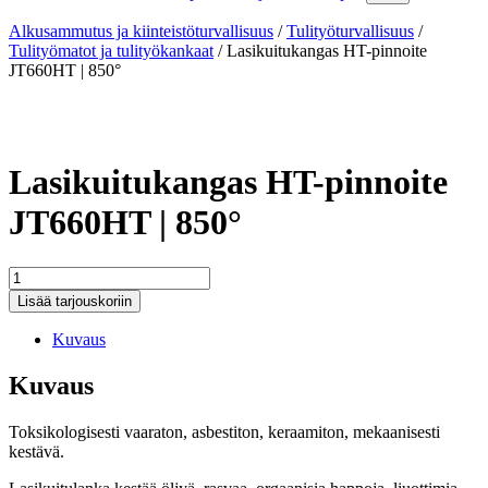
Alkusammutus ja kiinteistöturvallisuus
/
Tulityöturvallisuus
/
Tulityömatot ja tulityökankaat
/
Lasikuitukangas HT-pinnoite
JT660HT | 850°
Lasikuitukangas HT-pinnoite
JT660HT | 850°
Lasikuitukangas
HT-
Lisää tarjouskoriin
pinnoite
JT660HT
Kuvaus
|
850°
Kuvaus
määrä
Toksikologisesti vaaraton, asbestiton, keraamiton, mekaanisesti
kestävä.