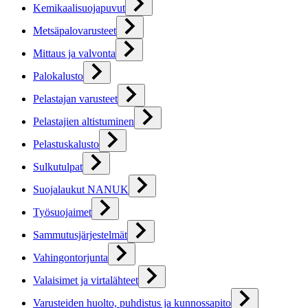
Kemikaalisuojapuvut
Metsäpalovarusteet
Mittaus ja valvonta
Palokalusto
Pelastajan varusteet
Pelastajien altistuminen
Pelastuskalusto
Sulkutulpat
Suojalaukut NANUK
Työsuojaimet
Sammutusjärjestelmät
Vahingontorjunta
Valaisimet ja virtalähteet
Varusteiden huolto, puhdistus ja kunnossapito