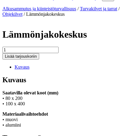
Alkusammutus ja kiinteistöturvallisuus
/
Turvakilvet ja tarrat
/
Ohjekilvet
/
Lämmönjakokeskus
Lämmönjakokeskus
Lämmönjakokeskus
määrä
Lisää tarjouskoriin
Kuvaus
Kuvaus
Saatavilla olevat koot (mm)
• 80 x 200
• 100 x 400
Materiaalivaihtoehdot
• muovi
• alumiini