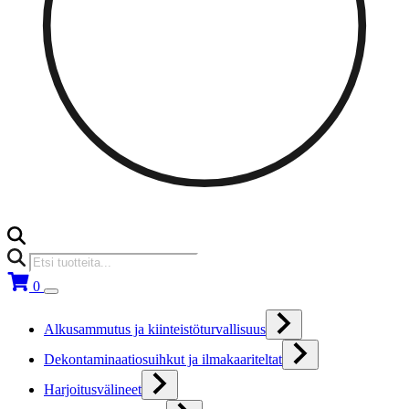
Products
search
0
Alkusammutus ja kiinteistöturvallisuus
Dekontaminaatiosuihkut ja ilmakaariteltat
Harjoitusvälineet