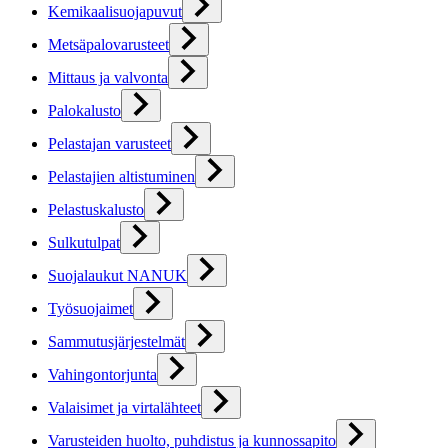
Kemikaalisuojapuvut
Metsäpalovarusteet
Mittaus ja valvonta
Palokalusto
Pelastajan varusteet
Pelastajien altistuminen
Pelastuskalusto
Sulkutulpat
Suojalaukut NANUK
Työsuojaimet
Sammutusjärjestelmät
Vahingontorjunta
Valaisimet ja virtalähteet
Varusteiden huolto, puhdistus ja kunnossapito