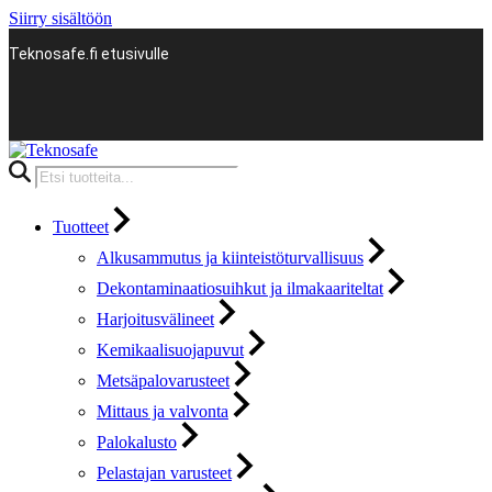
Siirry sisältöön
Teknosafe.fi etusivulle
Products
search
Tuotteet
Alkusammutus ja kiinteistöturvallisuus
Dekontaminaatiosuihkut ja ilmakaariteltat
Harjoitusvälineet
Kemikaalisuojapuvut
Metsäpalovarusteet
Mittaus ja valvonta
Palokalusto
Pelastajan varusteet