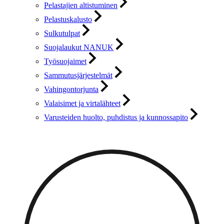
Pelastajien altistuminen
Pelastuskalusto
Sulkutulpat
Suojalaukut NANUK
Työsuojaimet
Sammutusjärjestelmät
Vahingontorjunta
Valaisimet ja virtalähteet
Varusteiden huolto, puhdistus ja kunnossapito