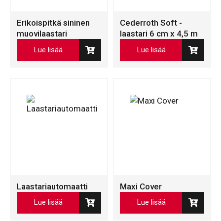
Erikoispitkä sininen
Cederroth Soft -
muovilaastari
laastari 6 cm x 4,5 m
Lue lisää
Lue lisää
Laastariautomaatti
Maxi Cover
Lue lisää
Lue lisää