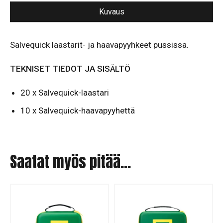
Kuvaus
Salvequick laastarit- ja haavapyyhkeet pussissa.
TEKNISET TIEDOT JA SISÄLTÖ
20 x Salvequick-laastari
10 x Salvequick-haavapyyhettä
Saatat myös pitää...