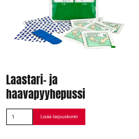
Laastari- ja
haavapyyhepussi
Laastari-
ja
Lisää tarjouskoriin
haavapyyhepussi
määrä