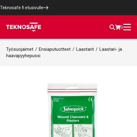
Teknosafe.fi etusivulle
0
Työsuojaimet
/
Ensiaputuotteet
/
Laastarit
/
Laastari- ja
haavapyyhepussi