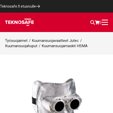
Teknosafe.fi etusivulle
0
Työsuojaimet
/
Kuumansuojavaatteet Jutec
/
Kuumansuojahuput
/
Kuumansuojamaskit HSMA