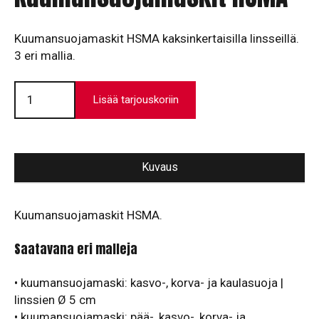
Kuumansuojamaskit HSMA kaksinkertaisilla linsseillä.
3 eri mallia.
Kuumansuojamaskit
HSMA
Lisää tarjouskoriin
määrä
Kuvaus
Kuumansuojamaskit HSMA.
Saatavana eri malleja
• kuumansuojamaski: kasvo-, korva- ja kaulasuoja |
linssien Ø 5 cm
• kuumansuojamaski: pää-, kasvo-, korva- ja