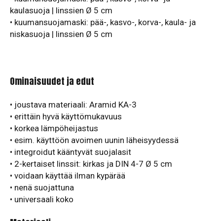
kaulasuoja | linssien Ø 5 cm
•
kuumansuojamaski: pää-, kasvo-, korva-, kaula- ja
niskasuoja | linssien Ø 5 cm
Ominaisuudet ja edut
• joustava materiaali: Aramid KA-3
• erittäin hyvä käyttömukavuus
• korkea lämpöheijastus
• esim. käyttöön avoimen uunin läheisyydessä
• integroidut kääntyvät suojalasit
• 2-kertaiset linssit: kirkas ja DIN 4-7 Ø 5 cm
• voidaan käyttää ilman kypärää
• nenä suojattuna
• universaali koko