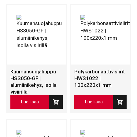
Kuumansuojahuppu
Polykarbonaattivisiirit
HSS050-GF |
HWS1022 |
alumiinikehys, isolla
100x220x1 mm
visiirillä
Lue lisää
Lue lisää