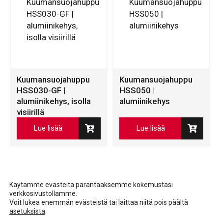
Kuumansuojahuppu
Kuumansuojahuppu
HSS030-GF |
HSS050 |
alumiinikehys, isolla
alumiinikehys
visiirillä
Lue lisää
Lue lisää
Käytämme evästeitä parantaaksemme kokemustasi
verkkosivustollamme.
Voit lukea enemmän evästeistä tai laittaa niitä pois päältä
asetuksista
.
Facebook
LinkedIn
LinkedIn