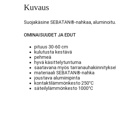
250°C
Kuvaus
määrä
Suojakäsine SEBATAN®-nahkaa, aluminoitu.
OMINAISUUDET JA EDUT
pituus 30-60 cm
kulutusta kestävä
pehmeä
hyvä käsittelytuntuma
saatavana myös tarranauhakiinnityksel
materiaali SEBATAN®-nahka
joustava alumiinipinta
kontaktilämmönkesto 250°C
säteilylämmönkesto 1000°C