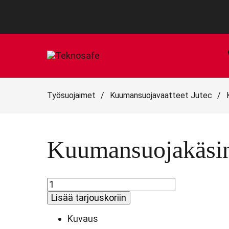
Työsuojaimet
/
Kuumansuojavaatteet Jutec
/
Kuumansuojakäsine
Kuumansuojakäsine
Sebatan-
Lisää tarjouskoriin
nahka,
aluminoitu
Kuvaus
|