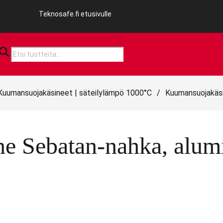
Teknosafe.fi etusivulle
Products
search
Kuumansuojakäsineet | säteilylämpö 1000°C
/
Kuumansuojakäsi
 Sebatan-nahka, alumi